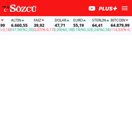
ALTIN
FAİZ
DOLAR
EURO
STERLIN
BITCOIN
A
6.660,55
39,92
47,71
55,19
64,41
64.879,99
6
18)
167,96
(%2,59)
-0,07
(%-0,17)
0,09
(%0,18)
0,18
(%0,32)
0,24
(%0,38)
-114,33
(%-0,18)
1