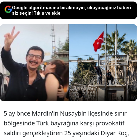
Google algoritmasına bırakmayın, okuyacağınız haberi
siz seçin! Tıkla ve ekle
Nusaybin’de şanlı bayrağımızı indirip
yerlerde tekmeleyen PKK sempatizanı
tahliye edildi. Çıkar çıkmaz zafer işareti
yaptı, vatandaşlar büyük öfke gösterdi.
5 ay önce Mardin’in Nusaybin ilçesinde sınır
bölgesinde Türk bayrağına karşı provokatif
saldırı gerçekleştiren 25 yaşındaki Diyar Koç,