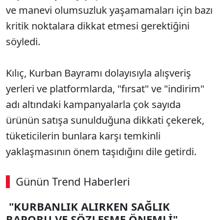
ve manevi olumsuzluk yaşamamaları için bazı
kritik noktalara dikkat etmesi gerektiğini
söyledi.
Kılıç, Kurban Bayramı dolayısıyla alışveriş
yerleri ve platformlarda, "fırsat" ve "indirim"
adı altındaki kampanyalarla çok sayıda
ürünün satışa sunulduğuna dikkati çekerek,
tüketicilerin bunlara karşı temkinli
yaklaşmasının önem taşıdığını dile getirdi.
Günün Trend Haberleri
00:02
/ 06:57
"KURBANLIK ALIRKEN SAĞLIK
Sesi Aç
RAPORU VE SÖZLEŞME ÖNEMLİ"