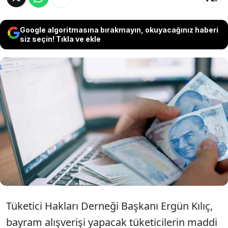
Google algoritmasına bırakmayın, okuyacağınız haberi
siz seçin! Tıkla ve ekle
Kurban Bayramı öncesi "fırsat", "indirim"
gibi çeşitli adlarla yapılan kampanyalar
artarken uzmanlar tüketicileri muhtemel
sahtekarlıklar ve dolandırıcılıklara karşı
uyardı.
Tüketici Hakları Derneği Başkanı Ergün Kılıç,
bayram alışverişi yapacak tüketicilerin maddi