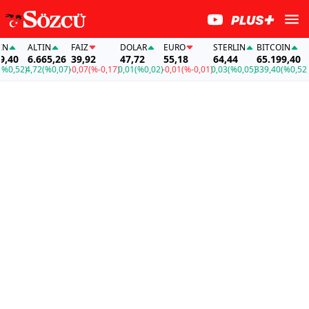
ALTIN
FAİZ
DOLAR
EURO
STERLIN
BITCOIN
AL
40
6.665,26
39,92
47,72
55,18
64,44
65.199,40
6.
,52)
4,72
(%0,07)
-0,07
(%-0,17)
0,01
(%0,02)
-0,01
(%-0,01)
0,03
(%0,05)
339,40
(%0,52)
4,7