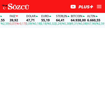
FAİZ
DOLAR
EURO
STERLIN
BITCOIN
ALTIN
FAİZ
39,92
47,71
55,19
64,41
64.938,00
6.660,55
39,92
-0,07
(%-0,17)
0,09
(%0,18)
0,18
(%0,32)
0,24
(%0,38)
49,31
(%0,08)
167,96
(%2,59)
-0,07
(%