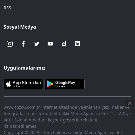
RSS
Sosyal Medya
Uygulamalarımız
www.sozcu.com.tr internet sitesinde yayınlanan yazı, haber ve
fotoğrafların her türlü telif hakkı Mega Ajans ve Rek. Tic. A.Ş'ye
aittir. İzin alınmadan, kaynak gösterilerek dahi
iktibas edilemez.
Copyright © 2023 - Tüm hakları saklıdır. Mega Ajans ve Rek.