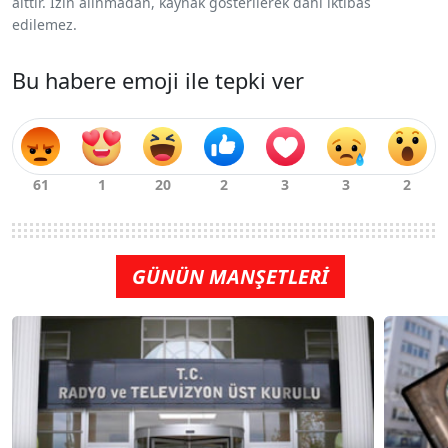
aittir. İzin alınmadan, kaynak gösterilerek dahi iktibas
edilemez.
Bu habere emoji ile tepki ver
GÜNÜN MANŞETLERİ