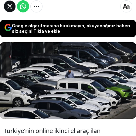
Google algoritmasına bırakmayın, okuyacağınız haberi
siz seçin! Tıkla ve ekle
İkinci el araç ilan fiyatları nominal olarak yatay
seyrederken, enflasyondan arındırılmış reel
fiyatlarda gerileme devam etti. Mayıs ayında
Kurban Bayramı ve resmi tatiller nedeniyle
pazarda işlem temposu da yavaşladı.
Türkiye'nin online ikinci el araç ilan