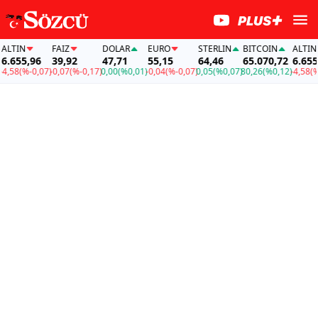
TIN
FAİZ
DOLAR
EURO
STERLIN
BITCOIN
ALTIN
655,96
39,92
47,71
55,15
64,46
65.070,72
6.655,96
8
(%-0,07)
-0,07
(%-0,17)
0,00
(%0,01)
-0,04
(%-0,07)
0,05
(%0,07)
80,26
(%0,12)
-4,58
(%-0,