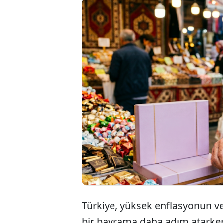
Te
çi
em
Türkiye, yüksek enflasyonun v
bir bayrama daha adım atarken