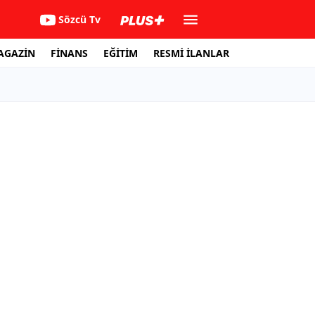
Sözcü Tv
AGAZİN
FİNANS
EĞİTİM
RESMİ İLANLAR