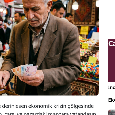
zgahlarda kilosu 1.330 TL’den satılan bayram
kolatası, 4 bin TL’lik ikramiyeye mahkum edilen
eklinin bütçesini tek kalemde yok etti.
İnc
Ek
e derinleşen ekonomik krizin gölgesinde
, çarşı ve pazardaki manzara vatandaşın