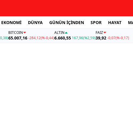
EKONOMİ
DÜNYA
GÜNÜN İÇİNDEN
SPOR
HAYAT
M
BITCOIN
ALTIN
FAİZ
65.007,16
6.660,55
39,92
0,38)
-284,12
(%-0,44)
167,96
(%2,59)
-0,07
(%-0,17)