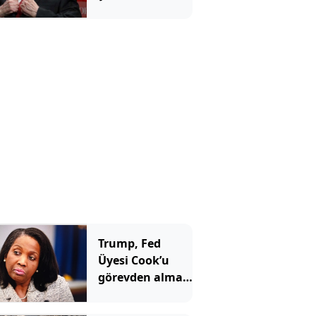
benzetti ve tüm
yatırımcılara
aynı mesajı
verdi
Trump, Fed
Üyesi Cook’u
görevden alma
girişimini
yeniden başlattı