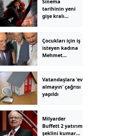
Sinema
tarihinin yeni
gişe kralı
Örümcek Adam
rekoru yıktı
geçti
Çocukları için iş
isteyen kadına
Mehmet
Şimşek'ten
Kürtçe cevap
Vatandaşlara 'ev
almayın' çağrısı
yapıldı
Milyarder
Buffett 2 yatırım
şeklini kumara