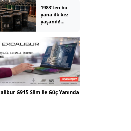
1983'ten bu
yana ilk kez
yaşandı!
ABD'nin devasa
depoları hızla
eriyor
alibur G915 Slim ile Güç Yanında