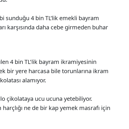
i sunduğu 4 bin TL’lik emekli bayram
varı karşısında daha cebe girmeden buhar
len 4 bin TL'lik bayram ikramiyesinin
 bir yere harcasa bile torunlarına ikram
ikolatası alamıyor.
o çikolataya ucu ucuna yetebiliyor.
 harçlığı ne de bir kap yemek masrafı için