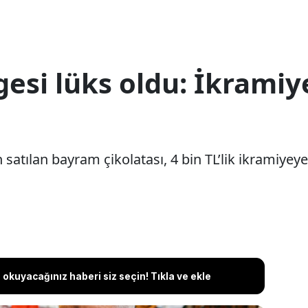
si lüks oldu: İkramiye
n satılan bayram çikolatası, 4 bin TL’lik ikramiy
okuyacağınız haberi siz seçin! Tıkla ve ekle