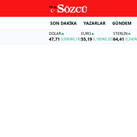
SON DAKİKA
YAZARLAR
GÜNDEM
DOLAR
EURO
STERLIN
47,71
55,19
64,41
0,09
(%0,18)
0,18
(%0,32)
0,24
(%