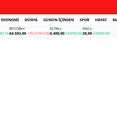
EKONOMİ
DÜNYA
GÜNÜN İÇİNDEN
SPOR
HAYAT
M
BITCOIN
ALTIN
FAİZ
64.593,99
6.499,90
39,99
%0,16)
-192,01
(%-0,30)
3,82
(%0,06)
0,04
(%0,09)