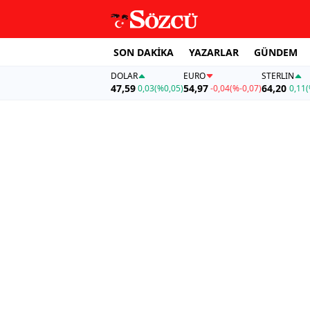
SON DAKİKA
YAZARLAR
GÜNDEM
DOLAR
EURO
STERLIN
47,59
54,97
64,20
0,03
(%0,05)
-0,04
(%-0,07)
0,11
(