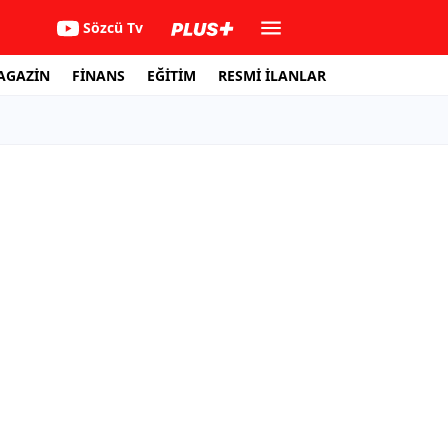
Sözcü Tv
AGAZİN
FİNANS
EĞİTİM
RESMİ İLANLAR