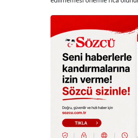
edilmemesi önemle rica olunur."