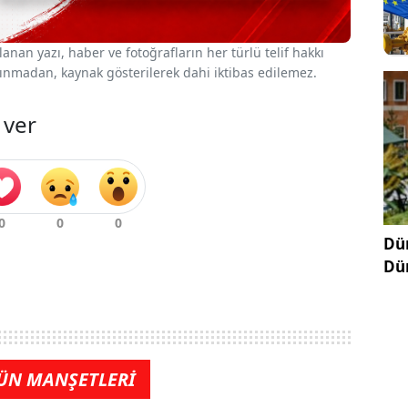
nan yazı, haber ve fotoğrafların her türlü telif hakkı
 alınmadan, kaynak gösterilerek dahi iktibas edilemez.
 ver
Dün
Dü
ÜN MANŞETLERİ