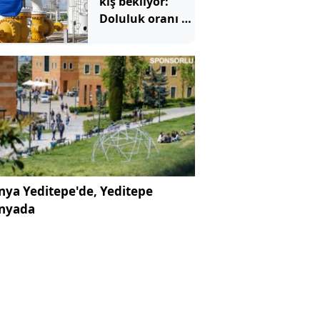
kış bekliyor:
Doluluk oranı 15
yılın en
düşüğünde
ya Yeditepe'de, Yeditepe
nyada