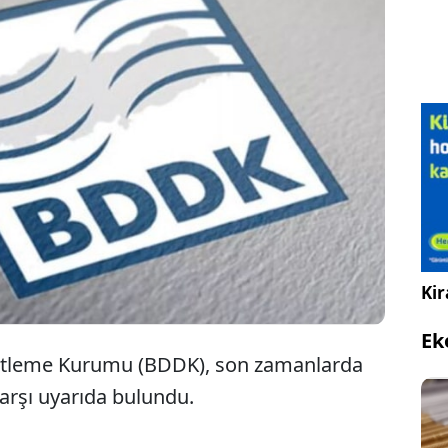
ankacılık Düzenleme ve Denetleme Kurumu
DDK), vatandaşları "kendini kurum personeli gibi
nıtan dolandırıcılara" karşı uyardı.
Kir
Ek
etleme Kurumu (BDDK), son zamanlarda
karşı uyarıda bulundu.