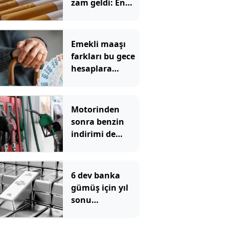
zam geldi: En
yüksek fiyat 130
TL oldu
Emekli maaşı
farkları bu gece
hesaplara
yatıyor
Motorinden
sonra benzin
indirimi de
pompadan önce
uçtu
6 dev banka
gümüş için yıl
sonu
beklentilerini
açıkladı