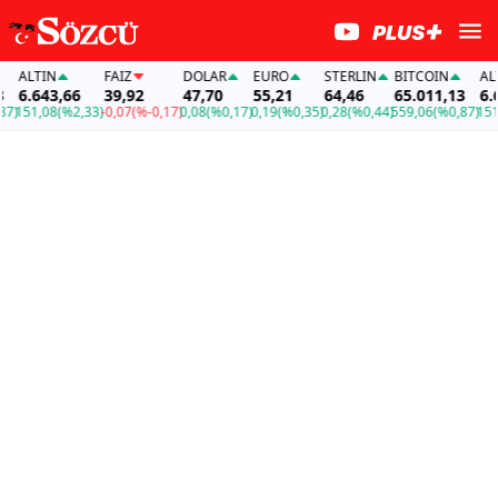
TIN
FAİZ
DOLAR
EURO
STERLIN
BITCOIN
ALTIN
643,66
39,92
47,70
55,21
64,46
65.011,13
6.643,
1,08
(%2,33)
-0,07
(%-0,17)
0,08
(%0,17)
0,19
(%0,35)
0,28
(%0,44)
559,06
(%0,87)
151,08
(