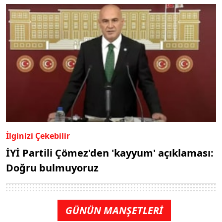
İlginizi Çekebilir
İYİ Partili Çömez'den 'kayyum' açıklaması:
Doğru bulmuyoruz
GÜNÜN MANŞETLERİ