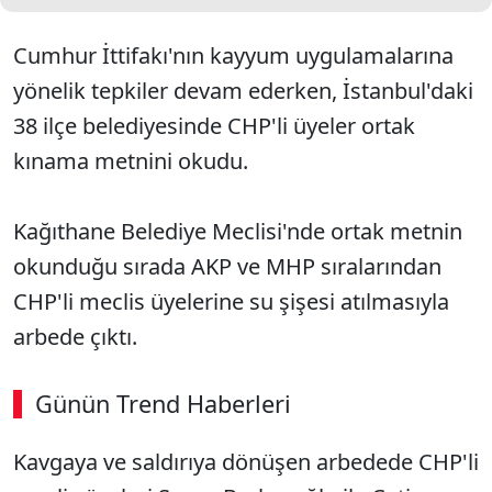
Cumhur İttifakı'nın kayyum uygulamalarına
yönelik tepkiler devam ederken, İstanbul'daki
38 ilçe belediyesinde CHP'li üyeler ortak
kınama metnini okudu.
Kağıthane Belediye Meclisi'nde ortak metnin
okunduğu sırada AKP ve MHP sıralarından
CHP'li meclis üyelerine su şişesi atılmasıyla
arbede çıktı.
Günün Trend Haberleri
00:03
/ 08:15
Kavgaya ve saldırıya dönüşen arbedede CHP'li
Sesi Aç