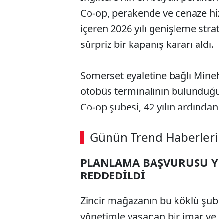
Co-op, perakende ve cenaze hi
içeren 2026 yılı genişleme stra
sürpriz bir kapanış kararı aldı.
Somerset eyaletine bağlı Mine
otobüs terminalinin bulunduğu
Co-op şubesi, 42 yılın ardından 
ABERİ OKU
➜
Günün Trend Haberleri
00:03
/ 08:15
PLANLAMA BAŞVURUSU Y
REDDEDİLDİ
Zincir mağazanın bu köklü şube
yönetimle yaşanan bir imar ve 