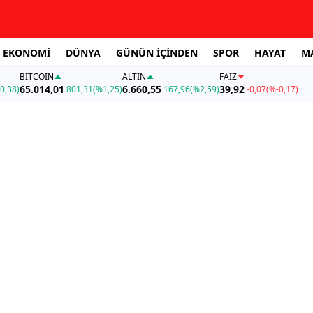
EKONOMİ
DÜNYA
GÜNÜN İÇİNDEN
SPOR
HAYAT
M
BITCOIN
ALTIN
FAİZ
65.014,01
6.660,55
39,92
0,38)
801,31
(%1,25)
167,96
(%2,59)
-0,07
(%-0,17)