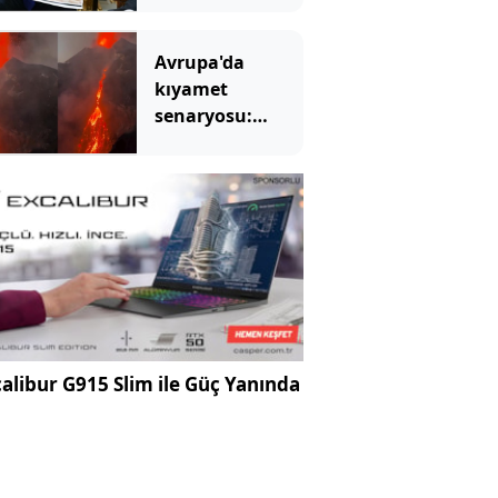
dedi
Avrupa'da
kıyamet
senaryosu:
Binlerce yıllık
korku gerçek mi
olacak?
alibur G915 Slim ile Güç Yanında