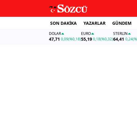
SON DAKİKA
YAZARLAR
GÜNDEM
DOLAR
EURO
STERLIN
47,71
55,19
64,41
0,09
(%0,18)
0,18
(%0,32)
0,24
(%