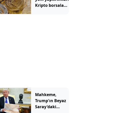
demişti
Kripto borsaları
hedefte
Mahkeme,
Trump'ın Beyaz
Saray'daki
inşaatına 'dur'