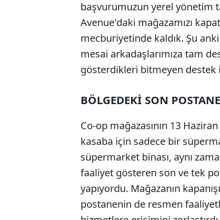
başvurumuzun yerel yönetim t
Avenue'daki mağazamızı kapatm
mecburiyetinde kaldık. Şu ank
mesai arkadaşlarımıza tam deste
gösterdikleri bitmeyen destek i
BÖLGEDEKİ SON POSTANE
Co-op mağazasının 13 Haziran
kasaba için sadece bir süperma
süpermarket binası, aynı zam
faaliyet gösteren son ve tek po
yapıyordu. Mağazanın kapanışı
postanenin de resmen faaliyetl
hizmetlere erişimini zorlaştırdı