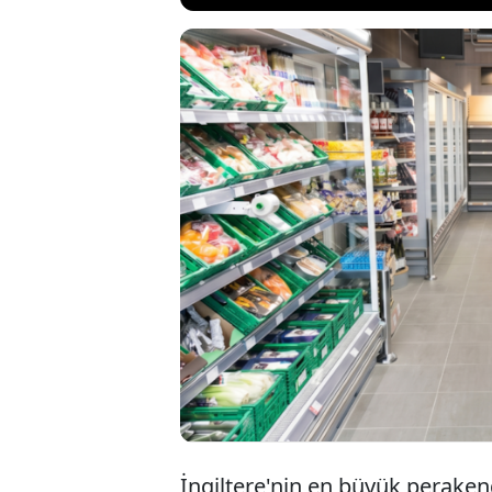
İngiltere'nin kök
stratejisini duyu
tarihi şubesini ka
planlama krizinin
son postanenin d
İngiltere'nin en büyük peraken