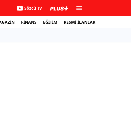
Sözcü Tv
AGAZİN
FİNANS
EĞİTİM
RESMİ İLANLAR