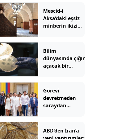
Mescid-i
Aksa’daki eşsiz
minberin ikizi
tehlikede
Bilim
dünyasında çığır
açacak bir
gelişme: Yapay
zeka virüs üretti
Görevi
devretmeden
saraydan
ayrıldı: Yeni
başkan ‘Sarayı
müzeye
ABD’den İran’a
çevireceğim’
yeni yaptırımlar: