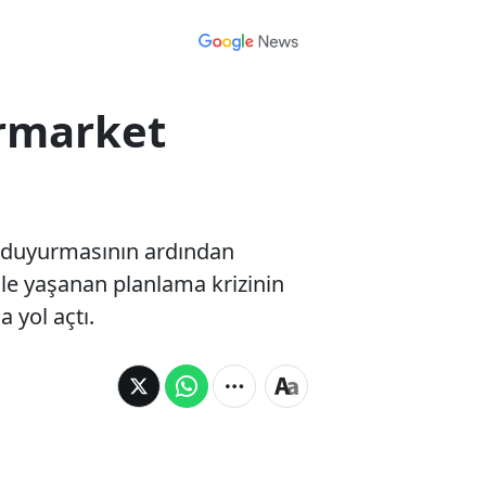
ermarket
ni duyurmasının ardından
imle yaşanan planlama krizinin
 yol açtı.