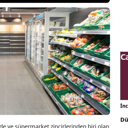
lü perakende zincirlerinden Co-op, 2026 yılı büyüme
rmasının ardından Somerset eyaletindeki 42 yıllık
lıcı olarak kapattı. Yerel yönetimle yaşanan
 ardından gelen bu karar, bünyesindeki bölgenin
e kapanmasına yol açtı.
İnc
Dü
de ve süpermarket zincirlerinden biri olan