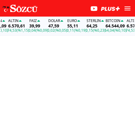
ALTIN
FAİZ
DOLAR
EURO
STERLIN
BITCOIN
ALTIN
6.570,61
39,99
47,59
55,11
64,25
64.544,09
6.570,6
)
74,53
(%1,15)
0,04
(%0,09)
0,02
(%0,05)
0,11
(%0,19)
0,15
(%0,23)
64,04
(%0,10)
74,53
(%1