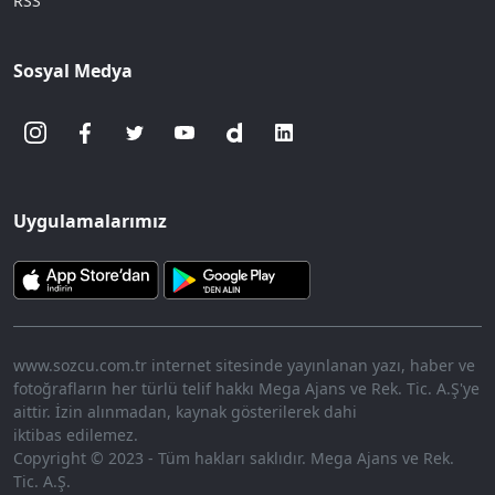
RSS
Sosyal Medya
Uygulamalarımız
www.sozcu.com.tr internet sitesinde yayınlanan yazı, haber ve
fotoğrafların her türlü telif hakkı Mega Ajans ve Rek. Tic. A.Ş'ye
aittir. İzin alınmadan, kaynak gösterilerek dahi
iktibas edilemez.
Copyright © 2023 - Tüm hakları saklıdır. Mega Ajans ve Rek.
Tic. A.Ş.