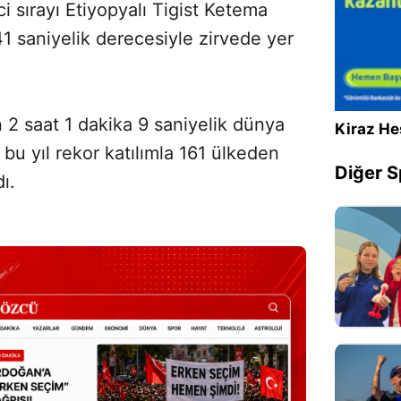
ci sırayı Etiyopyalı Tigist Ketema
41 saniyelik derecesiyle zirvede yer
 2 saat 1 dakika 9 saniyelik dünya
Kiraz He
u yıl rekor katılımla 161 ülkeden
Diğer S
ı.