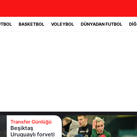
UTBOL
BASKETBOL
VOLEYBOL
DÜNYADAN FUTBOL
DİĞ
Transfer Günlüğü
Batrakov’da ikinci
raunt