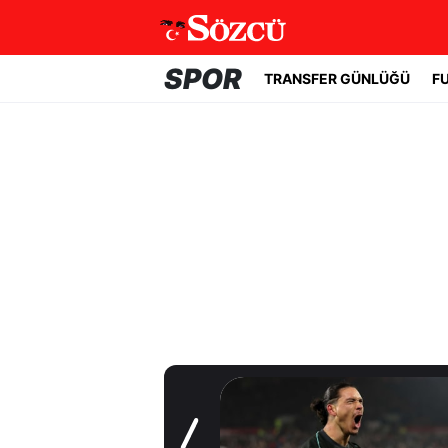
SPOR
TRANSFER GÜNLÜĞÜ
F
Transfer Günlüğü
Beşiktaş
Uruguaylı forveti