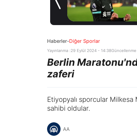
kiralama
2 gün önce
konusunda Al
Hilal ile anlaştı!
Adım adım Nunez
Haberler
-
Diğer Sporlar
Yayınlanma :
29 Eylül 2024 - 14:38
Güncellenme 
Berlin Maratonu'n
zaferi
Etiyopyalı sporcular Milkesa
sahibi oldular.
AA