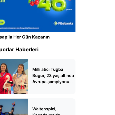
sap’la Her Gün Kazanın
porlar Haberleri
Milli atıcı Tuğba
Bugur, 23 yaş altında
Avrupa şampiyonu
oldu
Waltenspiel,
Kapadokya'da