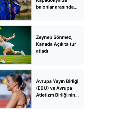
balonlar arasında
uçtu
Zeynep Sönmez,
Kanada Açık'ta tur
atladı
Avrupa Yayın Birliği
(EBU) ve Avrupa
Atletizm Birliği’nin
kılavuzu polemik
çıkardı! Atletizmde
dekolte krizi