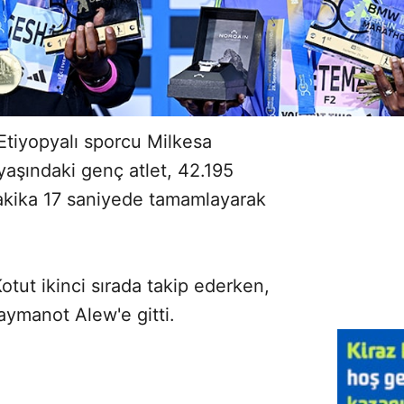
Etiyopyalı sporcu Milkesa
aşındaki genç atlet, 42.195
dakika 17 saniyede tamamlayarak
tut ikinci sırada takip ederken,
ymanot Alew'e gitti.