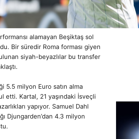
rformansı alamayan Beşiktaş sol
rdu. Bir süredir Roma forması giyen
ulunan siyah-beyazlılar bu transfer
laştı.
iği 5.5 milyon Euro satın alma
l etti. Kartal, 21 yaşındaki İsveçli
zarlıkları yapıyor. Samuel Dahl
ığı Djungarden’dan 4.3 milyon
tu.