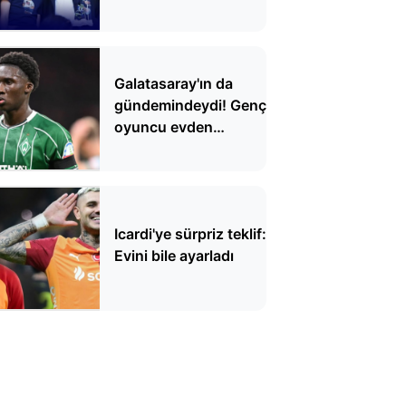
verildi
Galatasaray'ın da
gündemindeydi! Genç
oyuncu evden
çıkarken şoka uğradı
Icardi'ye sürpriz teklif:
Evini bile ayarladı