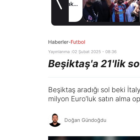
müjde! Ayrılmak
2 gün önce
istiyor
Haberler
-
Futbol
Yayınlanma :
02 Şubat 2025 - 08:36
Beşiktaş'a 21'lik so
Beşiktaş aradığı sol beki İta
milyon Euro’luk satın alma op
Doğan Gündoğdu