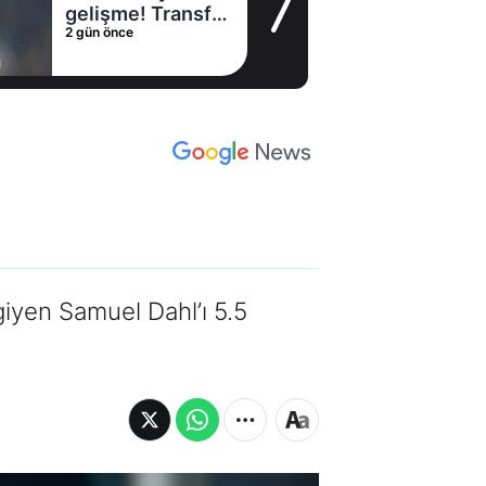
gelişme! Transfer
2 gün önce
iptal oldu
giyen Samuel Dahl’ı 5.5