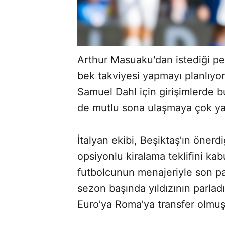
Arthur Masuaku'dan istediği pe
bek takviyesi yapmayı planlıyo
Samuel Dahl için girişimlerde b
de mutlu sona ulaşmaya çok yak
İtalyan ekibi, Beşiktaş’ın önerd
opsiyonlu kiralama teklifini kabu
futbolcunun menajeriyle son pa
sezon başında yıldızının parlad
Euro’ya Roma’ya transfer olmuş