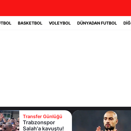
UTBOL
BASKETBOL
VOLEYBOL
DÜNYADAN FUTBOL
DİĞ
Transfer Günlüğü
Trabzonspor
Salah'a kavuştu!