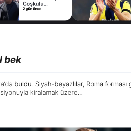
Coşkulu
2 gün önce
karşılama
l bek
lya’da buldu. Siyah-beyazlılar, Roma forması 
siyonuyla kiralamak üzere...