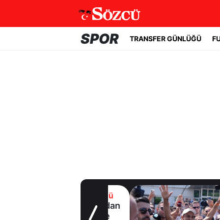
SPOR
TRANSFER GÜNLÜĞÜ
F
Transfer Günlüğü
Yıldız oyuncudan
Fenerbahçe'ye