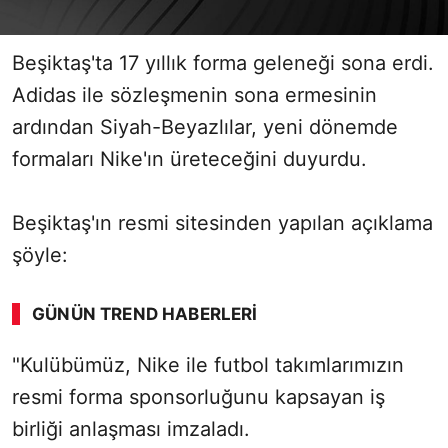
Beşiktaş'ta 17 yıllık forma geleneği sona erdi.
Adidas ile sözleşmenin sona ermesinin
ardından Siyah-Beyazlılar, yeni dönemde
formaları Nike'ın üreteceğini duyurdu.
Beşiktaş'ın resmi sitesinden yapılan açıklama
şöyle:
GÜNÜN TREND HABERLERI
00:02
/ 09:15
"Kulübümüz, Nike ile futbol takımlarımızın
Sesi Aç
resmi forma sponsorluğunu kapsayan iş
birliği anlaşması imzaladı.