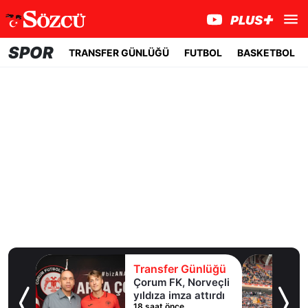
SPOR
TRANSFER GÜNLÜĞÜ
FUTBOL
BASKETBOL
lüğü
Transfer Günlüğü
ol
Çorum FK, Norveçli
inde
yıldıza imza attırdı
18 saat önce