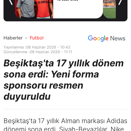
e’ye
Haberler
-
Futbol
Yayınlanma :
08 Haziran 2026 - 10:43
Güncellenme :
08 Haziran 2026 - 11:11
Beşiktaş'ta 17 yıllık dönem
sona erdi: Yeni forma
sponsoru resmen
duyuruldu
Beşiktaş'ta 17 yıllık Alman markası Adidas
dönemi sona erdi. Siyah-Beyazlılar, Nike