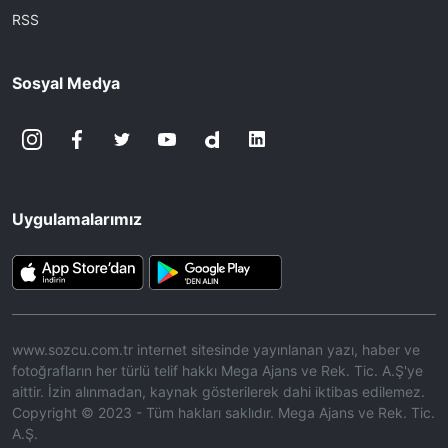
RSS
Sosyal Medya
Uygulamalarımız
www.sozcu.com.tr internet sitesinde yayınlanan yazı, haber ve
fotoğrafların her türlü telif hakkı Mega Ajans ve Rek. Tic. A.Ş'ye
aittir. İzin alınmadan, kaynak gösterilerek dahi iktibas edilemez.
Copyright © 2023 - Tüm hakları saklıdır. Mega Ajans ve Rek. Tic.
A.Ş.