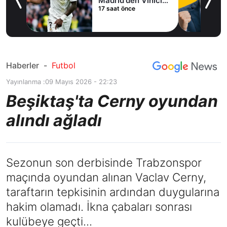
Madrid'den Vinicius
17 saat önce
Junior kararı
Haberler
-
Futbol
Yayınlanma :
09 Mayıs 2026 - 22:23
Beşiktaş'ta Cerny oyundan
alındı ağladı
Sezonun son derbisinde Trabzonspor
maçında oyundan alınan Vaclav Cerny,
taraftarın tepkisinin ardından duygularına
hakim olamadı. İkna çabaları sonrası
kulübeye geçti...