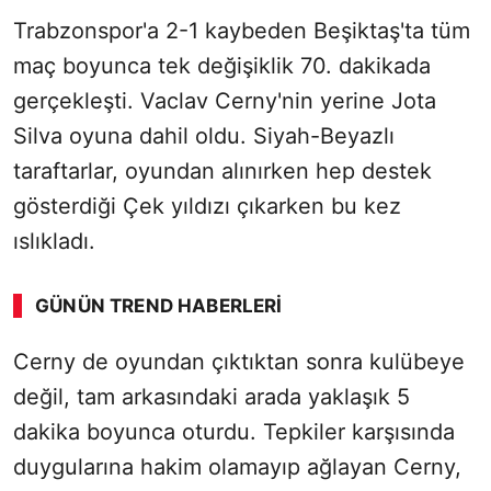
Trabzonspor'a 2-1 kaybeden Beşiktaş'ta tüm
maç boyunca tek değişiklik 70. dakikada
gerçekleşti. Vaclav Cerny'nin yerine Jota
Silva oyuna dahil oldu. Siyah-Beyazlı
taraftarlar, oyundan alınırken hep destek
gösterdiği Çek yıldızı çıkarken bu kez
ıslıkladı.
GÜNÜN TREND HABERLERI
00:01
/ 08:15
Cerny de oyundan çıktıktan sonra kulübeye
Sesi Aç
değil, tam arkasındaki arada yaklaşık 5
dakika boyunca oturdu. Tepkiler karşısında
duygularına hakim olamayıp ağlayan Cerny,