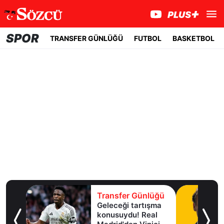
SPOR
TRANSFER GÜNLÜĞÜ
FUTBOL
BASKETBOL
lüğü
Transfer Günlüğü
Geleceği tartışma
aha
konusuydu! Real