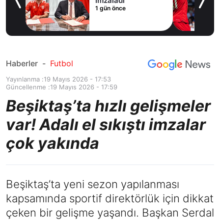
imzaladı
1 gün önce
du
Haberler
-
Futbol
Yayınlanma :
19 Mayıs 2026 - 17:53
Güncellenme :
19 Mayıs 2026 - 17:59
Beşiktaş’ta hızlı gelişmeler
var! Adalı el sıkıştı imzalar
çok yakında
Beşiktaş’ta yeni sezon yapılanması
kapsamında sportif direktörlük için dikkat
çeken bir gelişme yaşandı. Başkan Serdal