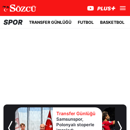
SPOR
TRANSFER GÜNLÜĞÜ
FUTBOL
BASKETBOL
lüğü
Transfer Günlüğü
Samsunspor,
Polonyalı stoperle