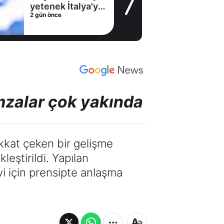
yetenek İtalya'ya
2 gün önce
gitti
 imzalar çok yakında
ikkat çeken bir gelişme
eştirildi. Yapılan
evi için prensipte anlaşma