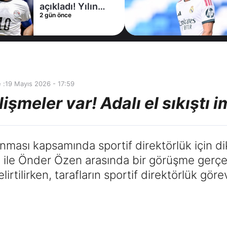
açıkladı! Yılın
2 gün önce
transferinde
mutlu son
 :
19 Mayıs 2026 - 17:59
lişmeler var! Adalı el sıkıştı
anması kapsamında sportif direktörlük için d
 ile Önder Özen arasında bir görüşme gerçekl
rtilirken, tarafların sportif direktörlük gör