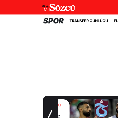
SPOR
TRANSFER GÜNLÜĞÜ
F
Transfer Günlüğü
Galatasaray’a
transferde yine