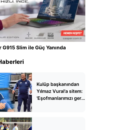
r G915 Slim ile Güç Yanında
Haberleri
Kulüp başkanından
Yılmaz Vural'a sitem:
'Eşofmanlarımızı geri
gönder'