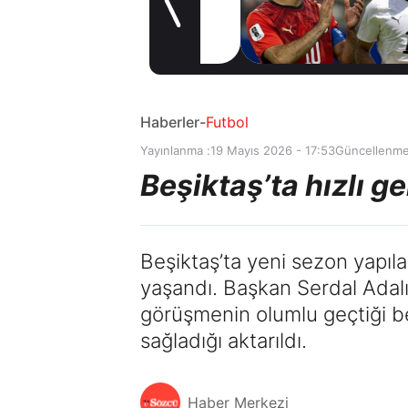
kötü haber!
1 gün önce
Premier Lig ekibi
devreye girdi
Haberler
-
Futbol
Yayınlanma :
19 Mayıs 2026 - 17:53
Güncellenme
Beşiktaş’ta hızlı ge
Beşiktaş’ta yeni sezon yapıl
yaşandı. Başkan Serdal Adalı
görüşmenin olumlu geçtiği beli
sağladığı aktarıldı.
Haber Merkezi