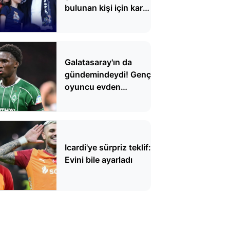
bulunan kişi için karar
verildi
Galatasaray'ın da
gündemindeydi! Genç
oyuncu evden
çıkarken şoka uğradı
Icardi'ye sürpriz teklif:
Evini bile ayarladı