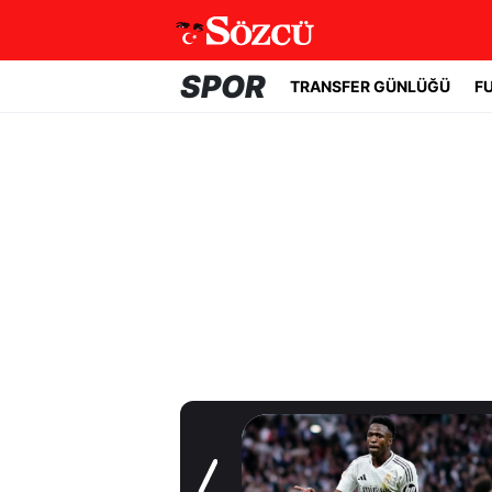
SPOR
TRANSFER GÜNLÜĞÜ
F
Transfer Günlüğü
Galatasaray'a
sürpriz orta saha