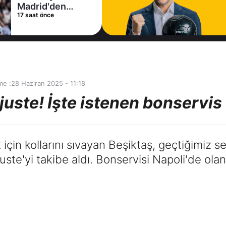
Madrid'den
17 saat önce
Vinicius Junior
kararı
me :
28 Haziran 2025 - 11:18
juste! İşte istenen bonservis
çin kollarını sıvayan Beşiktaş, geçtiğimiz se
ste'yi takibe aldı. Bonservisi Napoli'de ola