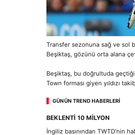
Transfer sezonuna sağ ve sol bek
Beşiktaş, gözünü orta alana çev
Beşiktaş, bu doğrultuda geçtiği
Town forması giyen yıldızı takib
ABERİ OKU
➜
GÜNÜN TREND HABERLERI
00:02
/ 08:15
BEKLENTİ 10 MİLYON
İngiliz basınından TWTD'nin ha