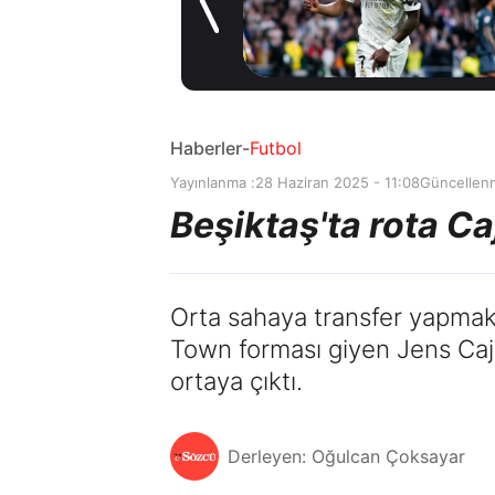
6 saat önce
Haberler
-
Futbol
Yayınlanma :
28 Haziran 2025 - 11:08
Güncellen
Beşiktaş'ta rota Ca
Orta sahaya transfer yapmak i
Town forması giyen Jens Caju
ortaya çıktı.
Derleyen: Oğulcan Çoksayar