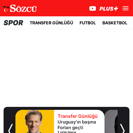
SPOR
TRANSFER GÜNLÜĞÜ
FUTBOL
BASKETBOL
lüğü
Transfer Günlüğü
ışma
Uruguay'ın başına
al
Forlan geçti
1 gün önce