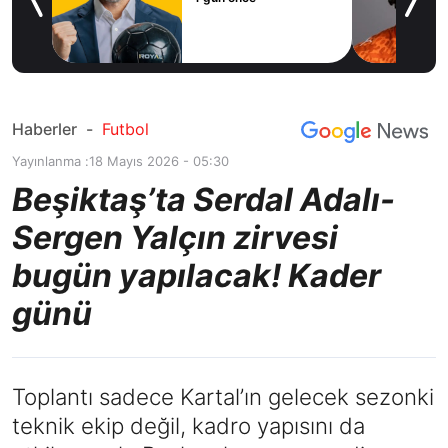
icius
Haberler
-
Futbol
Yayınlanma :
18 Mayıs 2026 - 05:30
Beşiktaş’ta Serdal Adalı-
Sergen Yalçın zirvesi
bugün yapılacak! Kader
günü
Toplantı sadece Kartal’ın gelecek sezonki
teknik ekip değil, kadro yapısını da