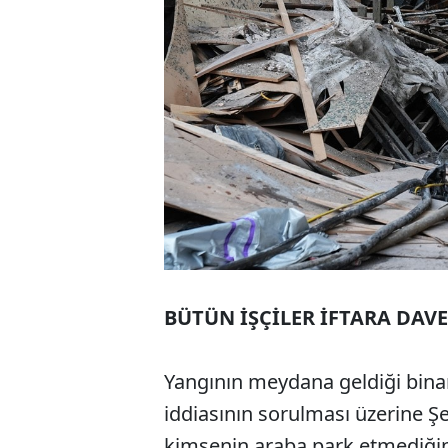
BÜTÜN İŞÇİLER İFTARA DAVE
Yangının meydana geldiği bina
iddiasının sorulması üzerine Şek
kimsenin araba park etmediğini