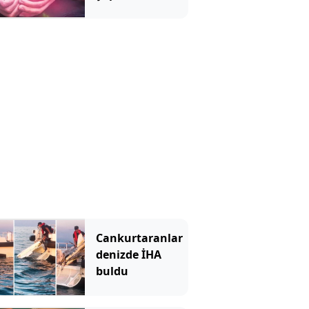
tutuklandı
Cankurtaranlar
denizde İHA
buldu