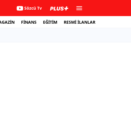
Sözcü Tv
AGAZİN
FİNANS
EĞİTİM
RESMİ İLANLAR