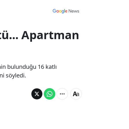
tü... Apartman
nin bulunduğu 16 katlı
i söyledi.