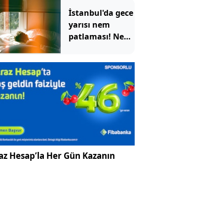
İstanbul'da gece
yarısı nem
patlaması! Nem
oranı yüzde 96'yı
bulacak
az Hesap’la Her Gün Kazanın