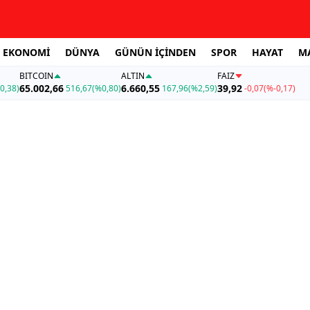
EKONOMİ
DÜNYA
GÜNÜN İÇİNDEN
SPOR
HAYAT
M
BITCOIN
ALTIN
FAİZ
65.002,66
6.660,55
39,92
0,38)
516,67
(%0,80)
167,96
(%2,59)
-0,07
(%-0,17)