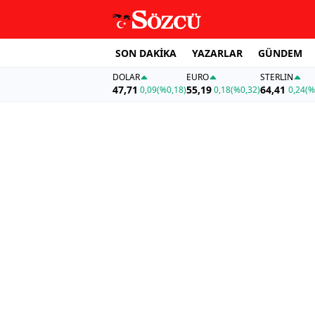
SON DAKİKA
YAZARLAR
GÜNDEM
DOLAR
EURO
STERLIN
47,71
55,19
64,41
0,09
(%0,18)
0,18
(%0,32)
0,24
(%