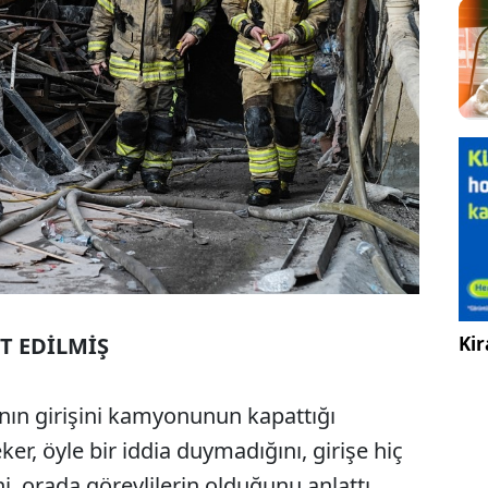
Kir
T EDİLMİŞ
nın girişini kamyonunun kapattığı
er, öyle bir iddia duymadığını, girişe hiç
, orada görevlilerin olduğunu anlattı.