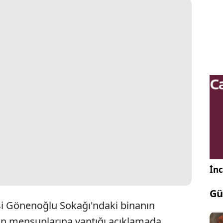
İnc
Gü
si Gönenoğlu Sokağı'ndaki binanın
ın mensuplarına yaptığı açıklamada,