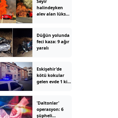
Seyir
halindeyken
alev alan lüks
otomobil
kullanılmaz
hale geldi
Düğün yolunda
feci kaza: 9 ağır
yaralı
Eskişehir'de
kötü kokular
gelen evde 1 kişi
ölü bulundu
'Daltonlar'
operasyon: 6
şüpheli