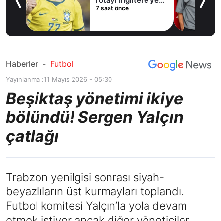
rotayı İngiltere’ye
7 saat önce
çevirdi!
Haberler
-
Futbol
Yayınlanma :
11 Mayıs 2026 - 05:30
Beşiktaş yönetimi ikiye
bölündü! Sergen Yalçın
çatlağı
Trabzon yenilgisi sonrası siyah-
beyazlıların üst kurmayları toplandı.
Futbol komitesi Yalçın’la yola devam
etmek istiyor ancak diğer yöneticiler