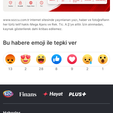
www.sozcu.com.tr internet sitesinde yayınlanan yazı, haber ve fotoğrafların
her türlü telif hakkı Mega Ajans ve Rek. Tic. A.Ş'ye aittir. İzin alınmadan,
kaynak gösterilerek dahi iktibas edilemez.
Bu habere emoji ile tepki ver
Haberler