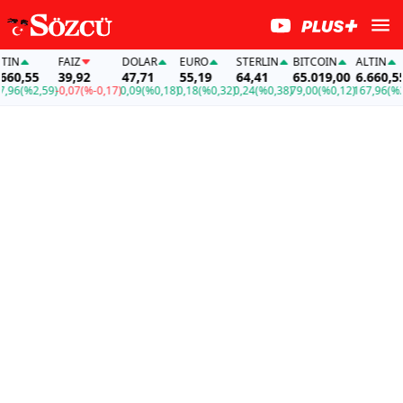
N
FAİZ
DOLAR
EURO
STERLIN
BITCOIN
ALTIN
0,55
39,92
47,71
55,19
64,41
65.019,00
6.660,55
6
(%2,59)
-0,07
(%-0,17)
0,09
(%0,18)
0,18
(%0,32)
0,24
(%0,38)
79,00
(%0,12)
167,96
(%2,59