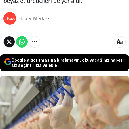
beyaz et üreticileri de yer aldı.
Haber Merkezi
Google algoritmasına bırakmayın, okuyacağınız haberi
siz seçin! Tıkla ve ekle
Adalet Bakanı Akın Gürlek, beyaz et sektöründe
piyasa işleyişini bozarak haksız fiyat artışına yol
açtıkları ve tüketiciyi mağdur eden eylemlerde
bulundukları iddiasıyla 8 ilde düzenlenen eş
zamanlı operasyonda 32 şüphelinin gözaltına
alındığını açıkladı. Soruşturma kapsamında 13