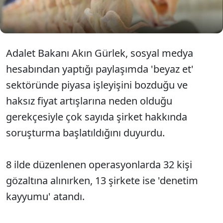
şirkete denetim kayyumu atandı. Listede
Türkiye'nin en büyük beyaz et üreticileri de yer aldı.
Adalet Bakanı Akın Gürlek, sosyal medya
hesabından yaptığı paylaşımda 'beyaz et'
sektöründe piyasa işleyişini bozduğu ve
haksız fiyat artışlarına neden olduğu
gerekçesiyle çok sayıda şirket hakkında
soruşturma başlatıldığını duyurdu.
8 ilde düzenlenen operasyonlarda 32 kişi
gözaltına alınırken, 13 şirkete ise 'denetim
kayyumu' atandı.