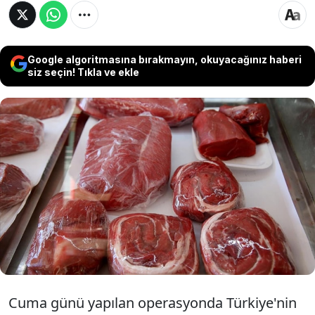
Google algoritmasına bırakmayın, okuyacağınız haberi
siz seçin! Tıkla ve ekle
Beyaz et sektörüne fahiş fiyat operasyonu
yapılırken Et ve Süt Kurumu’nun (ESK) PERDER
üyesi marketlerle yaptığı protokol kapsamında
daha uygun fiyatlarla satışa sunulan kırmızı ete
yüzde 24 ila 28 arasında zam yaptığı öğrenildi.
Cuma günü yapılan operasyonda Türkiye'nin