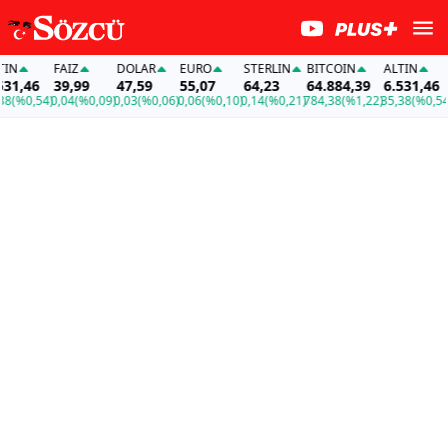
FAİZ
DOLAR
EURO
STERLIN
BITCOIN
ALTIN
FAİ
,46
39,99
47,59
55,07
64,23
64.884,39
6.531,46
39
0,54)
0,04
(%0,09)
0,03
(%0,06)
0,06
(%0,10)
0,14
(%0,21)
784,38
(%1,22)
35,38
(%0,54)
0,0