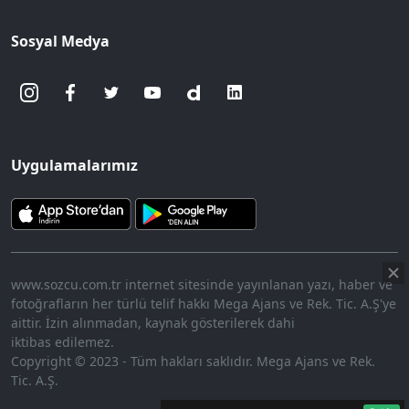
Sosyal Medya
Uygulamalarımız
www.sozcu.com.tr internet sitesinde yayınlanan yazı, haber ve
fotoğrafların her türlü telif hakkı Mega Ajans ve Rek. Tic. A.Ş'ye
aittir. İzin alınmadan, kaynak gösterilerek dahi
iktibas edilemez.
Copyright © 2023 - Tüm hakları saklıdır. Mega Ajans ve Rek.
Tic. A.Ş.
360p
Loaded
:
Sesi
14.48%
Aç