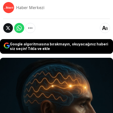
Haber Merkezi
Google algoritmasına bırakmayın, okuyacağınız haberi
siz seçin! Tıkla ve ekle
Zeka, beyninizin içsel uyumu ve görevler arasında
ne kadar hızlı senkronize olabildiğiyle de ilişkili
olabilir. Almanya’daki Johannes Gutenberg
Üniversitesi’nden psikolog Anna-Lena Schubert ve
ekibinin yürüttüğü yeni bir araştırma, beynin theta
bağlantısı adı verilen gizli ritminin, bilişsel
yeteneklerle güçlü şekilde bağlantılı olduğunu
ortaya koydu.