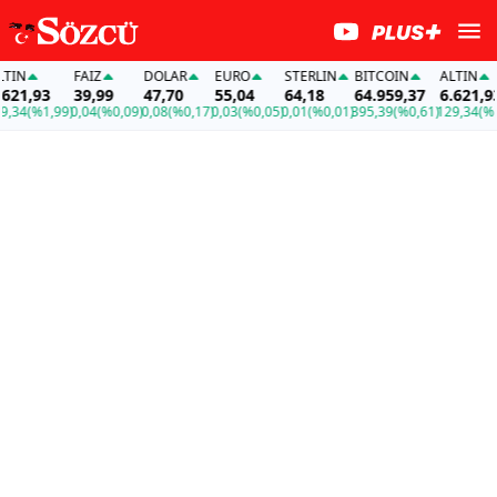
IN
FAİZ
DOLAR
EURO
STERLIN
BITCOIN
ALTIN
21,93
39,99
47,70
55,04
64,18
64.959,37
6.621,93
34
(%1,99)
0,04
(%0,09)
0,08
(%0,17)
0,03
(%0,05)
0,01
(%0,01)
395,39
(%0,61)
129,34
(%1,9