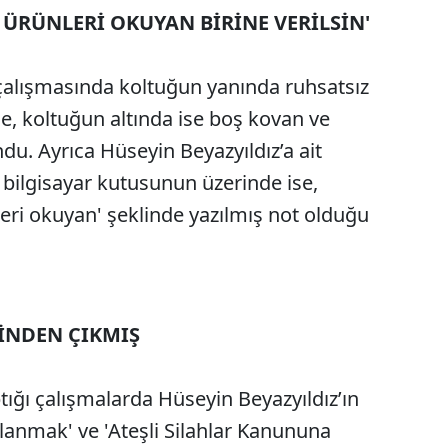
U ÜRÜNLERİ OKUYAN BİRİNE VERİLSİN'
 çalışmasında koltuğun yanında ruhsatsız
le, koltuğun altında ise boş kovan ve
ndu. Ayrıca Hüseyin Beyazyıldız’a ait
 bilgisayar kutusunun üzerinde ise,
ünleri okuyan' şeklinde yazılmış not olduğu
VİNDEN ÇIKMIŞ
aptığı çalışmalarda Hüseyin Beyazyıldız’ın
anmak' ve 'Ateşli Silahlar Kanununa