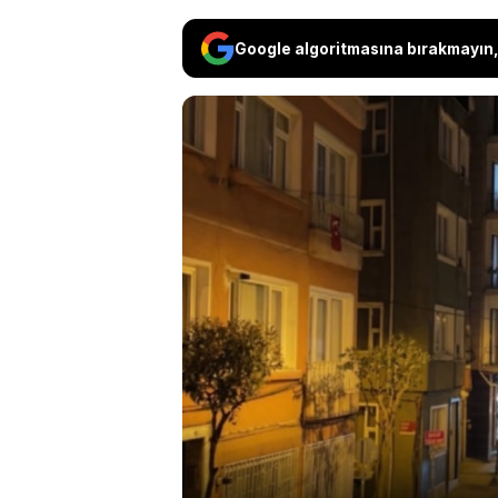
Google algoritmasına bırakmayın, 
Beyoğlu'nda kendisinde
Beyazyıldız (30), ağabey
evde koltukta hareketsi
kontrollerde hayatını k
vurulduğu tespit edildi
bulunurken, Beyazyıldız
nottaki sıra dışı vasiyet