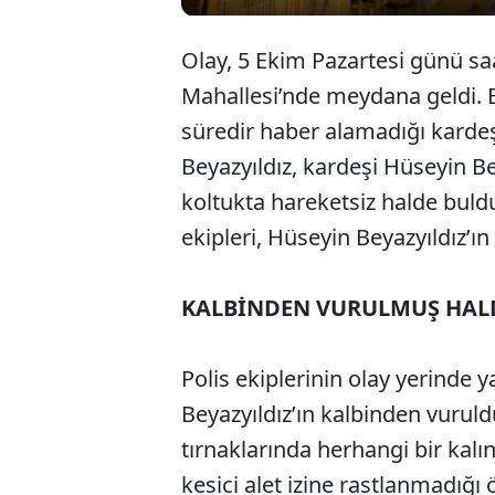
Olay, 5 Ekim Pazartesi günü saa
Mahallesi’nde meydana geldi. E
süredir haber alamadığı kardeş
Beyazyıldız, kardeşi Hüseyin B
koltukta hareketsiz halde buldu
ekipleri, Hüseyin Beyazyıldız’ın 
KALBİNDEN VURULMUŞ HAL
Polis ekiplerinin olay yerinde 
Beyazyıldız’ın kalbinden vuruldu
tırnaklarında herhangi bir kal
kesici alet izine rastlanmadığı 