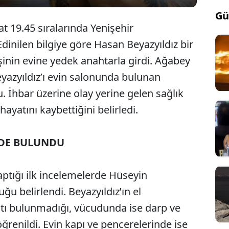
Gü
t 19.45 sıralarında Yenişehir
dinilen bilgiye göre Hasan Beyazyıldız bir
inin evine yedek anahtarla girdi. Ağabey
eyazyıldız’ı evin salonunda bulunan
. İhbar üzerine olay yerine gelen sağlık
hayatını kaybettiğini belirledi.
DE BULUNDU
yaptığı ilk incelemelerde Hüseyin
ğu belirlendi. Beyazyıldız’ın el
ıntı bulunmadığı, vücudunda ise darp ve
öğrenildi. Evin kapı ve pencerelerinde ise