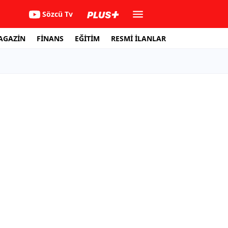
Sözcü Tv
AGAZİN
FİNANS
EĞİTİM
RESMİ İLANLAR