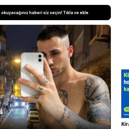
okuyacağınız haberi siz seçin! Tıkla ve ekle
n bir süredir haber alınamayan Hüseyin
i Hasan Beyazyıldız’ın (37) yedek anahtarla girdiği
z halde bulundu. Sağlık ekiplerinin yaptığı
aybettiği belirlenen Beyazyıldız’ın kalbinden
. Evde ruhsatsız tabanca, boş kovan ve fişekler
’ın dizüstü bilgisayar kutusunun üzerinde bıraktığı
i görenleri şaşkına çevirdi.
Kir