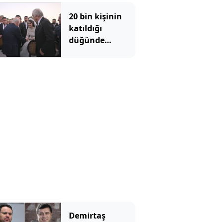
20 bin kişinin
katıldığı
düğünde
Bahçeli nikah
şahidi oldu
Demirtaş