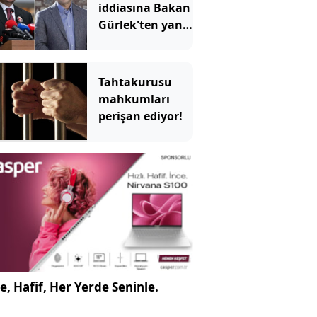
iddiasına Bakan
Gürlek'ten yanıt
geldi
Tahtakurusu
mahkumları
perişan ediyor!
e, Hafif, Her Yerde Seninle.