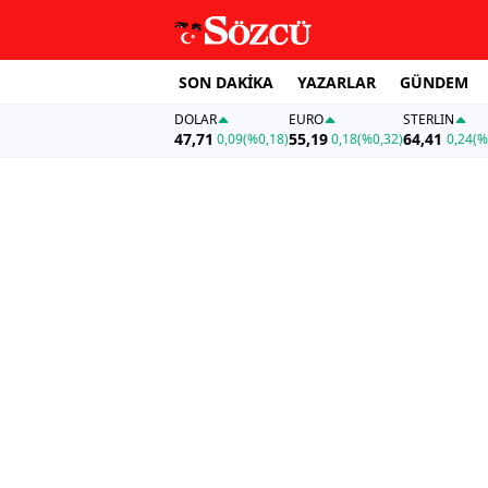
SON DAKİKA
YAZARLAR
GÜNDEM
DOLAR
EURO
STERLIN
47,71
55,19
64,41
0,09
(%0,18)
0,18
(%0,32)
0,24
(%