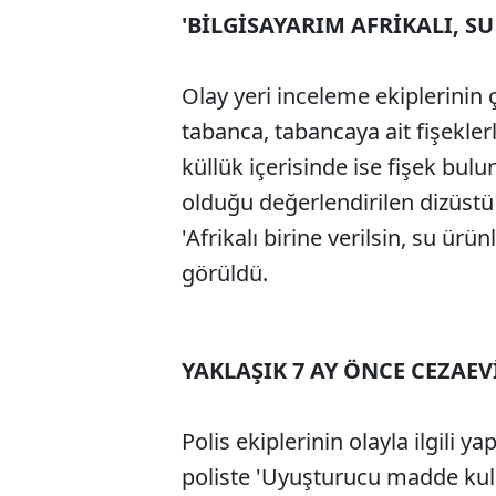
'BİLGİSAYARIM AFRİKALI, S
Olay yeri inceleme ekiplerinin
tabanca, tabancaya ait fişekler
küllük içerisinde ise fişek bulu
olduğu değerlendirilen dizüstü
'Afrikalı birine verilsin, su ür
görüldü.
YAKLAŞIK 7 AY ÖNCE CEZAE
Polis ekiplerinin olayla ilgili y
poliste 'Uyuşturucu madde kull