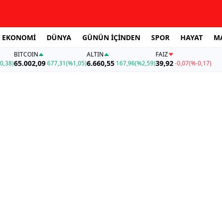
EKONOMİ
DÜNYA
GÜNÜN İÇİNDEN
SPOR
HAYAT
M
BITCOIN
ALTIN
FAİZ
65.002,09
6.660,55
39,92
0,38)
677,31
(%1,05)
167,96
(%2,59)
-0,07
(%-0,17)