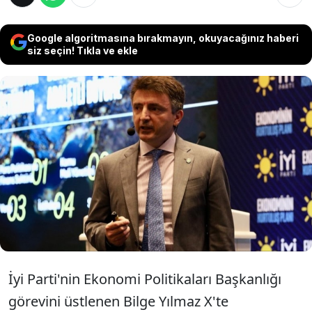
Google algoritmasına bırakmayın, okuyacağınız haberi
siz seçin! Tıkla ve ekle
Siyasetçi ve ekonomist Bilge Yılmaz, sayılan
oyların sisteme giriş yapmasıyla birlikte eski
adıyla Twitter olarak bilinen sosyal medya
platformu X'te açıklamalarda bulunarak
Akşener'i istifaya davet etti.
İyi Parti'nin Ekonomi Politikaları Başkanlığı
görevini üstlenen Bilge Yılmaz X'te