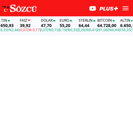
FAİZ
DOLAR
EURO
STERLIN
BITCOIN
ALTIN
F
3
39,92
47,70
55,20
64,44
64.728,00
6.650,93
3
,44)
-0,07
(%-0,17)
0,07
(%0,15)
0,19
(%0,35)
0,26
(%0,41)
281,06
(%0,44)
158,35
(%2,44)
-0