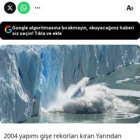
Google algoritmasına bırakmayın, okuyacağınız haberi
siz seçin! Tıkla ve ekle
Film değil gerçek... Bilim insanları, Körfez
Akıntısı sisteminin 2025 gibi erken bir tarihte
çökebileceği konusunda uyarıyor. Sistemin
çökmesi halinde ise tüm Avrupa adeta derin
dondurucuya dönebilir.
2004 yapımı gişe rekorları kıran Yarından