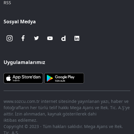
RSS
Sosyal Medya
Uygulamalarımız
www.sozcu.com.tr internet sitesinde yayınlanan yazı, haber ve
fotoğrafların her türlü telif hakkı Mega Ajans ve Rek. Tic. A.Ş'ye
aittir. İzin alınmadan, kaynak gösterilerek dahi
iktibas edilemez.
Copyright © 2023 - Tüm hakları saklıdır. Mega Ajans ve Rek.
Tic. A.Ş.