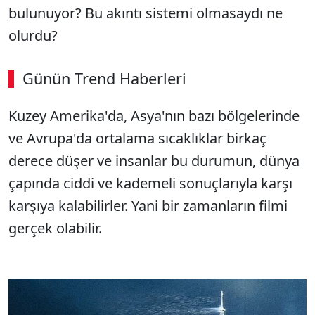
bulunuyor? Bu akıntı sistemi olmasaydı ne
olurdu?
Günün Trend Haberleri
00:04
/ 08:15
Kuzey Amerika'da, Asya'nın bazı bölgelerinde
Sesi Aç
ve Avrupa'da ortalama sıcaklıklar birkaç
derece düşer ve insanlar bu durumun, dünya
çapında ciddi ve kademeli sonuçlarıyla karşı
karşıya kalabilirler. Yani bir zamanların filmi
gerçek olabilir.