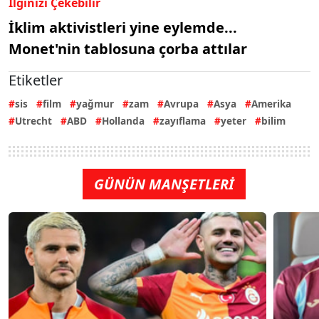
İlginizi Çekebilir
İklim aktivistleri yine eylemde...
Monet'nin tablosuna çorba attılar
Etiketler
sis
film
yağmur
zam
Avrupa
Asya
Amerika
Utrecht
ABD
Hollanda
zayıflama
yeter
bilim
GÜNÜN MANŞETLERİ