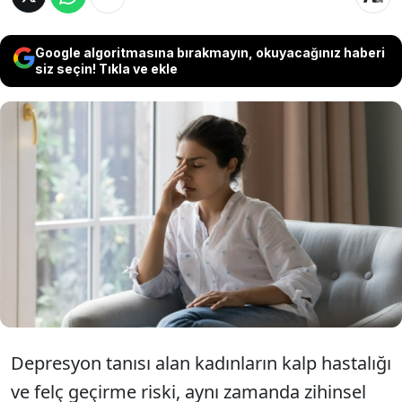
Google algoritmasına bırakmayın, okuyacağınız haberi
siz seçin! Tıkla ve ekle
Yapılan bir araştırma, depresyonlu
kadınların aynı durumdaki erkeklere göre
%64 daha fazla kalp hastalığı riskiyle karşı
karşıya olduğunu ortaya koydu.
Depresyon tanısı alan kadınların kalp hastalığı
ve felç geçirme riski, aynı zamanda zihinsel