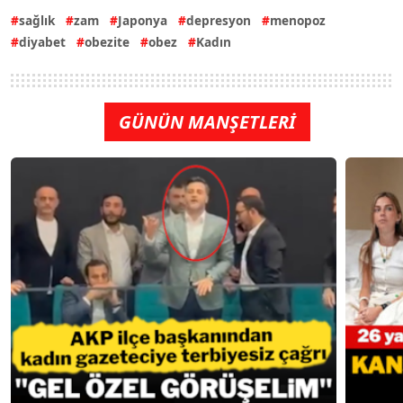
sağlık
zam
Japonya
depresyon
menopoz
diyabet
obezite
obez
Kadın
GÜNÜN MANŞETLERİ