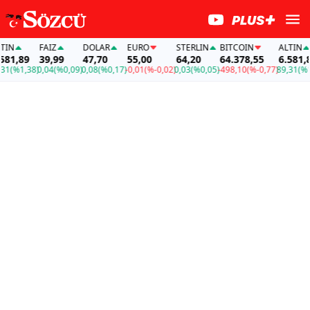
FAİZ
DOLAR
EURO
STERLIN
BITCOIN
ALTIN
1,89
39,99
47,70
55,00
64,20
64.378,55
6.581,89
%1,38)
0,04
(%0,09)
0,08
(%0,17)
-0,01
(%-0,02)
0,03
(%0,05)
-498,10
(%-0,77)
89,31
(%1,38