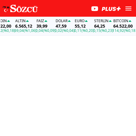
IN
ALTIN
FAİZ
DOLAR
EURO
STERLIN
BITCOIN
A
2,00
6.565,12
39,99
47,59
55,12
64,25
64.522,00
6
(%0,18)
69,04
(%1,06)
0,04
(%0,09)
0,02
(%0,04)
0,11
(%0,20)
0,15
(%0,23)
114,92
(%0,18)
69