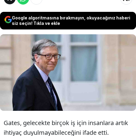
Google algoritmasına bırakmayın, okuyacağınız haberi
siz seçin! Tıkla ve ekle
Microsoft'un kurucusu ve teknoloji
dünyasının öncülerinden Bill Gates, Jimmy
Fallon’ın ünlü "Tonight Show"
programında çarpıcı açıklamalarda
bulundu.
Gates, gelecekte birçok iş için insanlara artık
ihtiyaç duyulmayabileceğini ifade etti.