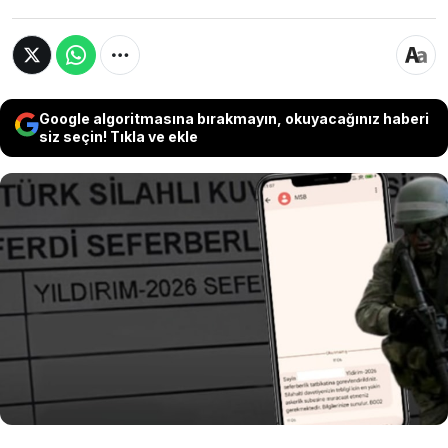
Google algoritmasına bırakmayın, okuyacağınız haberi
siz seçin! Tıkla ve ekle
Sosyal medyada birçok kullanıcı Milli
Savunma Bakanlığı tarafından cep
telefonlarına gönderilen mesajı paylaşarak,
'Savaşa mı giriyoruz?' sorusunu yöneltti.
Tartışmaların ardından MSB'den açıklama
geldi.