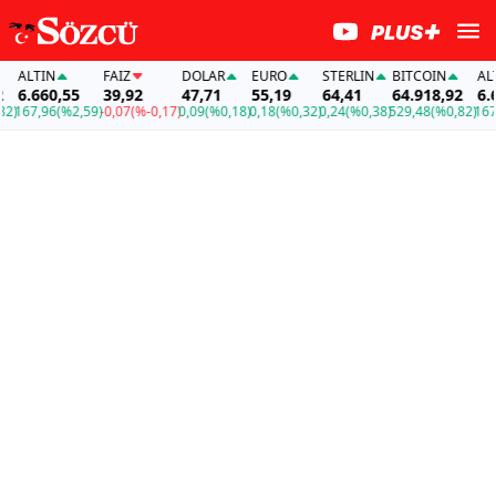
ALTIN
FAİZ
DOLAR
EURO
STERLIN
BITCOIN
ALTIN
6.660,55
39,92
47,71
55,19
64,41
64.918,92
6.660
167,96
(%2,59)
-0,07
(%-0,17)
0,09
(%0,18)
0,18
(%0,32)
0,24
(%0,38)
529,48
(%0,82)
167,96