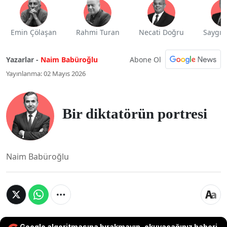
Emin Çölaşan
Rahmi Turan
Necati Doğru
Saygı 
Abone Ol
Yazarlar -
Naim Babüroğlu
Yayınlanma: 02 Mayıs 2026
Bir diktatörün portresi
Naim Babüroğlu
Google algoritmasına bırakmayın, okuyacağınız haberi