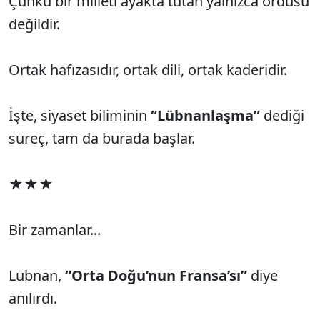
Çünkü bir milleti ayakta tutan yalnızca ordusu
değildir.
Ortak hafızasıdır, ortak dili, ortak kaderidir.
İşte, siyaset biliminin
“Lübnanlaşma”
dediği
süreç, tam da burada başlar.
★★★
Bir zamanlar...
Lübnan,
“Orta Doğu’nun Fransa’sı”
diye
anılırdı.