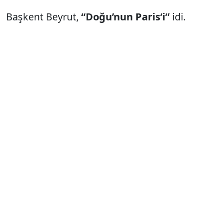
Başkent Beyrut,
“Doğu’nun Paris’i”
idi.
Akdeniz’in en önemli finans merkeziydi.
Bankalarıyla ünlüydü.
Turizmin göz bebeğiydi.
1960’lı yıllarda Beyrut’a gitmek, Paris’e gitmek
demekti.
Bugün ise...