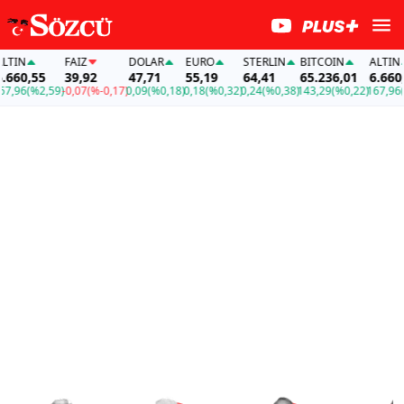
FAİZ
DOLAR
EURO
STERLIN
BITCOIN
ALTIN
,55
39,92
47,71
55,19
64,41
65.236,01
6.660,55
(%2,59)
-0,07
(%-0,17)
0,09
(%0,18)
0,18
(%0,32)
0,24
(%0,38)
143,29
(%0,22)
167,96
(%2,5