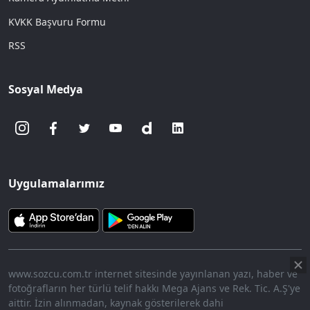
KVKK Başvuru Formu
RSS
Sosyal Medya
Uygulamalarımız
www.sozcu.com.tr internet sitesinde yayınlanan yazı, haber ve
fotoğrafların her türlü telif hakkı Mega Ajans ve Rek. Tic. A.Ş'ye
aittir. İzin alınmadan, kaynak gösterilerek dahi