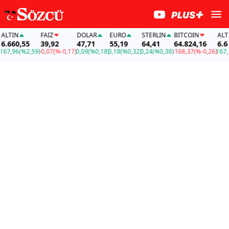
LTIN
FAİZ
DOLAR
EURO
STERLIN
BITCOIN
ALTIN
.660,55
39,92
47,71
55,19
64,41
64.824,16
6.660
7,96
(%2,59)
-0,07
(%-0,17)
0,09
(%0,18)
0,18
(%0,32)
0,24
(%0,38)
-168,37
(%-0,26)
167,96