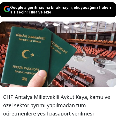
Google algoritmasına bırakmayın, okuyacağınız haberi
siz seçin! Tıkla ve ekle
TBMM’ye sunulan yeni kanun
teklifiyle, tüm öğretmenlere yeşil
pasaport verilmesi yeniden gündeme
geldi.
CHP Antalya Milletvekili Aykut Kaya, kamu ve
özel sektör ayrımı yapılmadan tüm
öğretmenlere yeşil pasaport verilmesi