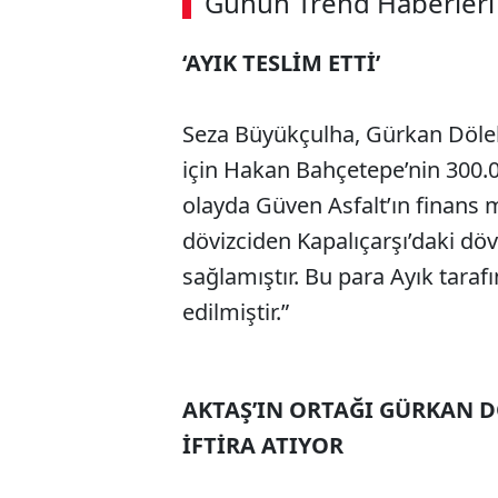
Günün Trend Haberleri
‘AYIK TESLİM ETTİ’
Seza Büyükçulha, Gürkan Dölekl
için Hakan Bahçetepe’nin 300.00
olayda Güven Asfalt’ın finans
dövizciden Kapalıçarşı’daki dö
sağlamıştır. Bu para Ayık taraf
edilmiştir.”
AKTAŞ’IN ORTAĞI GÜRKAN 
İFTİRA ATIYOR