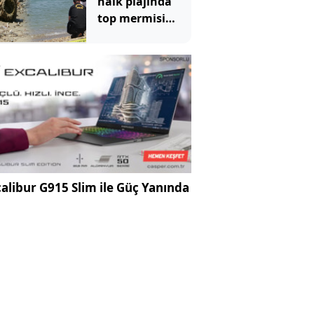
halk plajında
top mermisi
paniği
alibur G915 Slim ile Güç Yanında