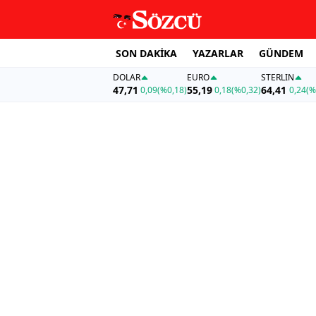
SON DAKİKA
YAZARLAR
GÜNDEM
DOLAR
EURO
STERLIN
47,71
55,19
64,41
0,09
(%0,18)
0,18
(%0,32)
0,24
(%