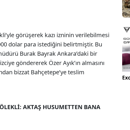
i’yle görüşerek kazı izninin verilebilmesi
0 dolar para istediğini belirtmiştir. Bu
 müdürü Burak Bayrak Ankara’daki bir
vizciye göndererek Özer Ayık’ın almasını
ından bizzat Bahçetepe’ye teslim
Exc
DÖLEKLİ: AKTAŞ HUSUMETTEN BANA