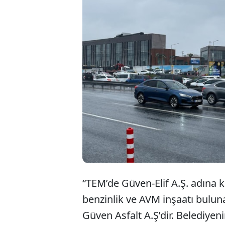
Bahçetepe
dolar rüş
kabul etm
ceza iste
“TEM’de Güven-Elif A.Ş. adına k
benzinlik ve AVM inşaatı buluna
Güven Asfalt A.Ş’dir. Belediyen