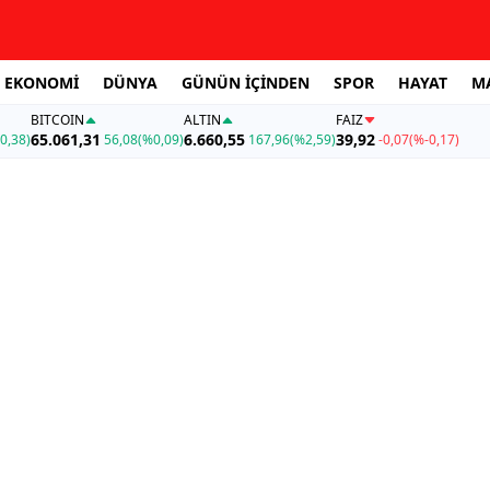
EKONOMİ
DÜNYA
GÜNÜN İÇİNDEN
SPOR
HAYAT
M
BITCOIN
ALTIN
FAİZ
65.061,31
6.660,55
39,92
0,38)
56,08
(%0,09)
167,96
(%2,59)
-0,07
(%-0,17)