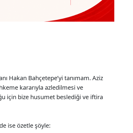
nı Hakan Bahçetepe’yi tanımam. Aziz
keme kararıyla azledilmesi ve
u için bize husumet beslediği ve iftira
ade ise özetle şöyle: