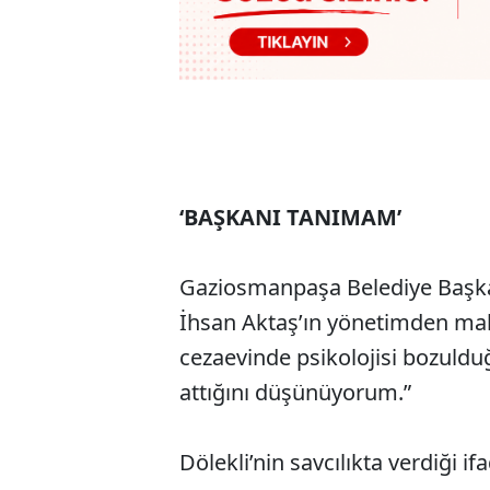
‘BAŞKANI TANIMAM’
Gaziosmanpaşa Belediye Başka
İhsan Aktaş’ın yönetimden mah
cezaevinde psikolojisi bozulduğ
attığını düşünüyorum.”
Dölekli’nin savcılıkta verdiği if