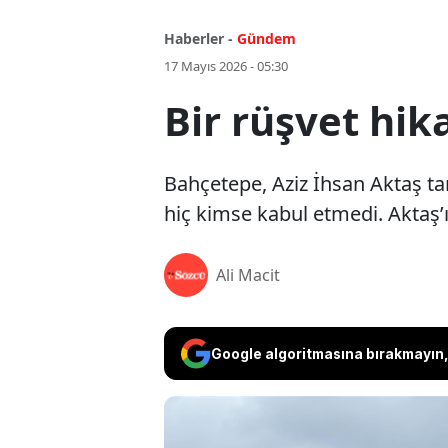
Haberler -
Gündem
17 Mayıs 2026 - 05:30
Bir rüşvet hik
Bahçetepe, Aziz İhsan Aktaş tar
hiç kimse kabul etmedi. Aktaş’ı
Ali Macit
Google algoritmasına bırakmayın, 