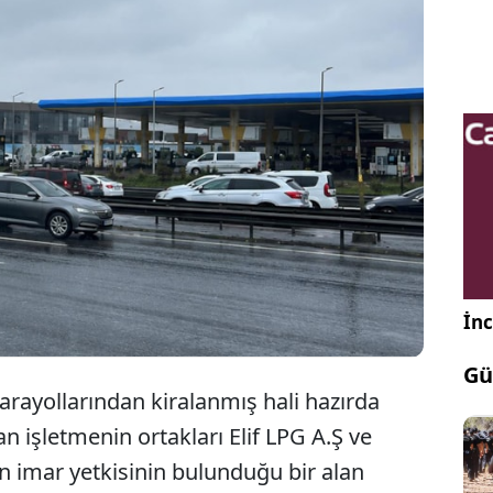
, Aziz İhsan Aktaş tarafından kazı izni için 300 bin
vetle suçlandı. Bu iddiayı Aktaş dışında hiç kimse
edi. Aktaş’ı samimi bulan savcılık, Bahçetepe’ye
di.
İnc
Gü
arayollarından kiralanmış hali hazırda
n işletmenin ortakları Elif LPG A.Ş ve
in imar yetkisinin bulunduğu bir alan