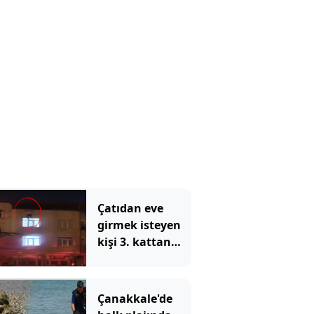
bozdu: 'Siz öyle
bilirsiniz ama...'
Çatıdan eve
girmek isteyen
kişi 3. kattan
düştü: O anlar
kamerada
Çanakkale'de