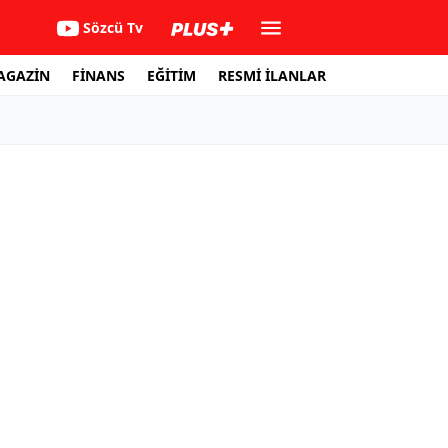
Sözcü Tv
AGAZİN
FİNANS
EĞİTİM
RESMİ İLANLAR