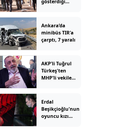
gösterdiği
yerdeki arama
sonuçları
açıklandı
Ankara’da
minibüs TIR'a
çarptı, 7 yaralı
AKP'li Tuğrul
Türkeş'ten
MHP'li vekile
sert sözler
Erdal
Beşikçioğlu'nun
oyuncu kızı
Derin
sessizliğini