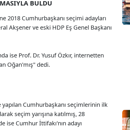
AMASIYLA BULDU
ine 2018 Cumhurbaşkanı seçimi adayları
eral Akşener ve eski HDP Eş Genel Başkanı
da ise Prof. Dr. Yusuf Özkır, internetten
nan Oğan'mış" dedi.
e yapılan Cumhurbaşkanı seçimlerinin ilk
larak seçim yarışına katılmış, 28
de ise Cumhur İttifakı'nın adayı