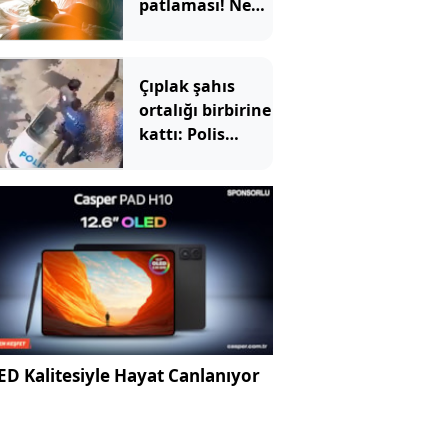
patlaması! Nem
oranı yüzde 96'yı
bulacak
Çıplak şahıs
ortalığı birbirine
kattı: Polis
aracını da
tekmeledi
D Kalitesiyle Hayat Canlanıyor