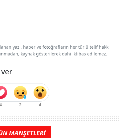
nan yazı, haber ve fotoğrafların her türlü telif hakkı
 alınmadan, kaynak gösterilerek dahi iktibas edilemez.
 ver
ÜN MANŞETLERİ