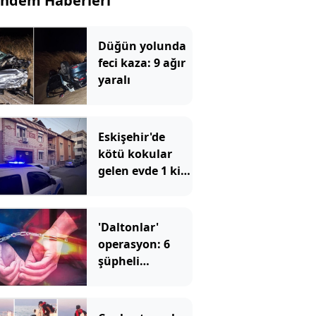
ndem Haberleri
Düğün yolunda
feci kaza: 9 ağır
yaralı
Eskişehir'de
kötü kokular
gelen evde 1 kişi
ölü bulundu
'Daltonlar'
operasyon: 6
şüpheli
tutuklandı