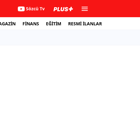
Sözcü Tv
AGAZİN
FİNANS
EĞİTİM
RESMİ İLANLAR