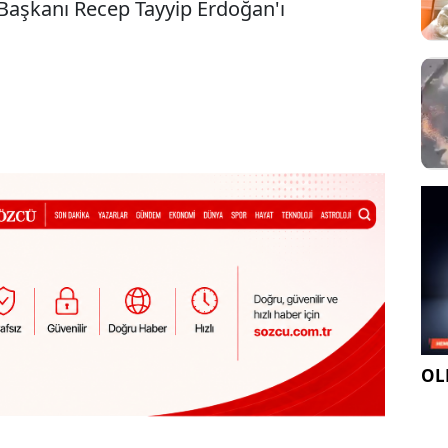
aşkanı Recep Tayyip Erdoğan'ı
OLE