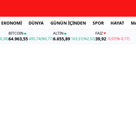
EKONOMİ
DÜNYA
GÜNÜN İÇİNDEN
SPOR
HAYAT
M
BITCOIN
ALTIN
FAİZ
64.963,55
6.655,89
39,92
0,38)
495,74
(%0,77)
163,31
(%2,52)
-0,07
(%-0,17)