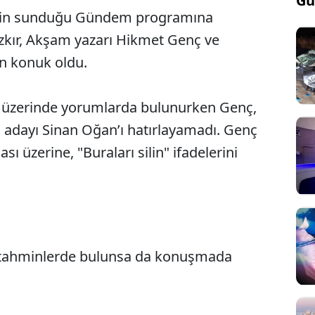
Gü
ik’in sunduğu Gündem programına
zkır, Akşam yazarı Hikmet Genç ve
an konuk oldu.
i üzerinde yorumlarda bulunurken Genç,
 adayı Sinan Oğan’ı hatırlayamadı. Genç
ı üzerine, "Buraları silin" ifadelerini
 tahminlerde bulunsa da konuşmada
Sesi Aç