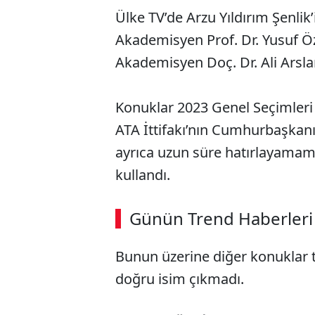
Ülke TV’de Arzu Yıldırım Şenl
Akademisyen Prof. Dr. Yusuf Ö
Akademisyen Doç. Dr. Ali Arsl
Konuklar 2023 Genel Seçimler
ATA İttifakı’nın Cumhurbaşkanı
ayrıca uzun süre hatırlayamamas
kullandı.
ABERİ OKU
➜
Günün Trend Haberleri
00:02
/ 08:15
Bunun üzerine diğer konuklar
doğru isim çıkmadı.