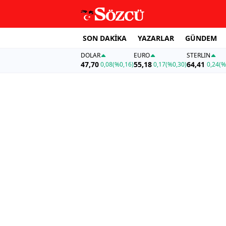
SON DAKİKA
YAZARLAR
GÜNDEM
DOLAR
EURO
STERLIN
47,70
55,18
64,41
0,08
(%0,16)
0,17
(%0,30)
0,24
(%