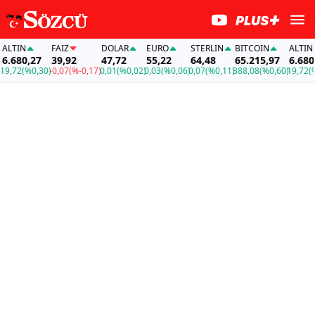
TIN
FAİZ
DOLAR
EURO
STERLIN
BITCOIN
ALTIN
680,27
39,92
47,72
55,22
64,48
65.215,97
6.680,2
,72
(%0,30)
-0,07
(%-0,17)
0,01
(%0,02)
0,03
(%0,06)
0,07
(%0,11)
388,08
(%0,60)
19,72
(%0,