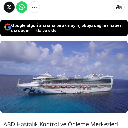
Google algoritmasına bırakmayın, okuyacağınız haberi
siz seçin! Tıkla ve ekle
Dünya, Hantavirüs salgınının paniğini
yaşarken ABD'den kalkan bir yolcu
gemisinde de Norovirüs salgını görüldü.
Gemide 102 yolcu ve 13 mürettebatın
enfekte olduğu açıklandı.
ABD Hastalık Kontrol ve Önleme Merkezleri