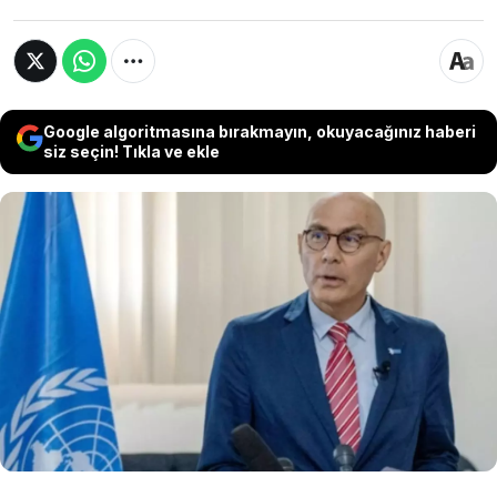
Google algoritmasına bırakmayın, okuyacağınız haberi
siz seçin! Tıkla ve ekle
Volker Türk, Şam’a giderek bir BM İnsan
Hakları Yüksek Komiseri'nin Suriye’ye yaptığı
ilk ziyareti gerçekleştirdi. Türk, hükümet
yetkilileri ve sivil toplum temsilcileriyle
görüşerek insan hakları ihlallerine dair
çalışmalarda bulunacak.