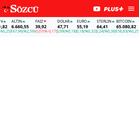
ALTIN
FAİZ
DOLAR
EURO
STERLIN
BITCOIN
A
82
6.660,55
39,92
47,71
55,19
64,41
65.080,82
6
,25)
167,96
(%2,59)
-0,07
(%-0,17)
0,09
(%0,18)
0,18
(%0,32)
0,24
(%0,38)
158,83
(%0,25)
16