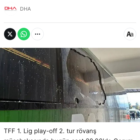
DHA
TFF 1. Lig play-off 2. tur rövanş