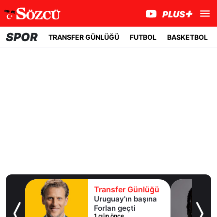
SPOR
TRANSFER GÜNLÜĞÜ
FUTBOL
BASKETBOL
lüğü
Transfer Günlüğü
ışma
Uruguay'ın başına
al
Forlan geçti
1 gün önce