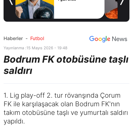
icius
Haberler
-
Futbol
Yayınlanma :
15 Mayıs 2026 - 19:48
Bodrum FK otobüsüne taşlı
saldırı
1. Lig play-off 2. tur rövanşında Çorum
FK ile karşılaşacak olan Bodrum FK'nın
takım otobüsüne taşlı ve yumurtalı saldırı
yapıldı.