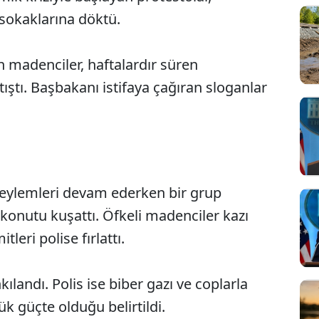
sokaklarına döktü.
 madenciler, haftalardır süren
tıştı. Başbakanı istifaya çağıran sloganlar
 eylemleri devam ederken bir grup
Sesi Aç
onutu kuşattı. Öfkeli madenciler kazı
leri polise fırlattı.
ılandı. Polis ise biber gazı ve coplarla
ük güçte olduğu belirtildi.