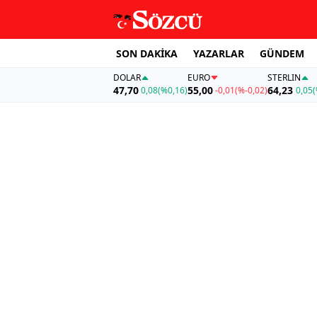
SON DAKİKA
YAZARLAR
GÜNDEM
DOLAR
EURO
STERLIN
47,70
55,00
64,23
0,08
(%0,16)
-0,01
(%-0,02)
0,05
(