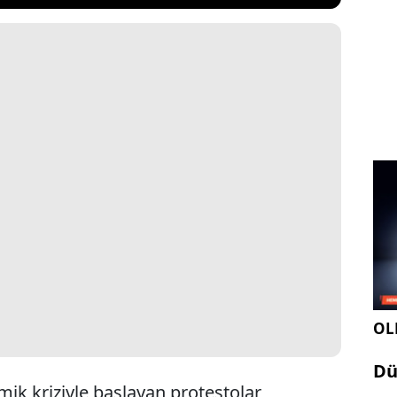
OLE
Dü
mik kriziyle başlayan protestolar,