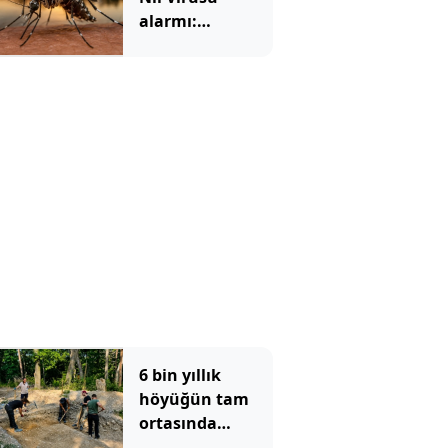
alarmı:
Sivrisineklerden
yayılıyor, vaka
sayısı hızla
artıyor
6 bin yıllık
höyüğün tam
ortasında
bulundu: