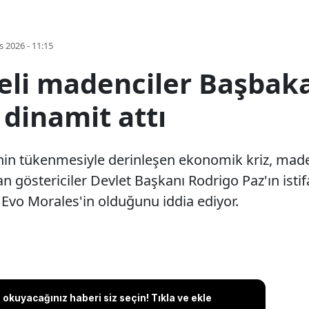
s 2026 - 11:15
keli madenciler Başba
 dinamit attı
inin tükenmesiyle derinleşen ekonomik kriz, made
an göstericiler Devlet Başkanı Rodrigo Paz'ın ist
 Evo Morales'in olduğunu iddia ediyor.
okuyacağınız haberi siz seçin! Tıkla ve ekle