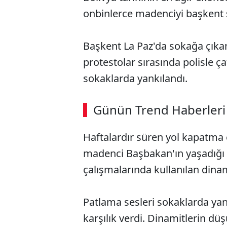
onbinlerce madenciyi başkent 
Başkent La Paz'da sokağa çıkan
protestolar sırasında polisle ça
sokaklarda yankılandı.
ABERİ OKU
➜
Günün Trend Haberleri
00:02
/ 09:08
Haftalardır süren yol kapatma
madenci Başbakan'ın yaşadığı k
çalışmalarında kullanılan dinamit
Patlama sesleri sokaklarda yank
karşılık verdi. Dinamitlerin düş