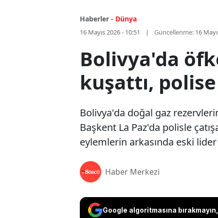
Haberler -
Dünya
16 Mayıs 2026 - 10:51
Güncellenme:
16 Mayı
Bolivya'da öf
kuşattı, polise
Bolivya'da doğal gaz rezervler
Başkent La Paz'da polisle çatış
eylemlerin arkasında eski lider
Haber Merkezi
Google algoritmasına bırakmayın, 