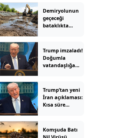
Demiryolunun
geçeceği
bataklıkta
binlerce yıllık
hazine bulundu
Trump imzaladı!
Doğumla
vatandaşlığa
yeni
kısıtlamalar
Trump’tan yeni
İran açıklaması:
Kısa süre
içinde…
Komşuda Batı
Nil Virüsü