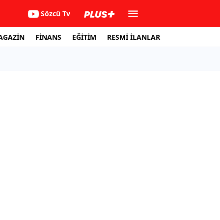
Sözcü Tv
AGAZİN
FİNANS
EĞİTİM
RESMİ İLANLAR