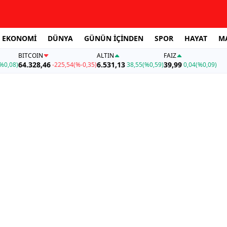
EKONOMİ
DÜNYA
GÜNÜN İÇİNDEN
SPOR
HAYAT
M
BITCOIN
ALTIN
FAİZ
64.328,46
6.531,13
39,99
%0,08)
-225,54
(%-0,35)
38,55
(%0,59)
0,04
(%0,09)