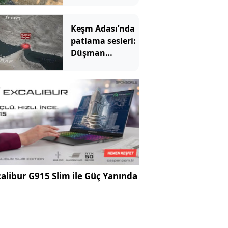
Yıllardır kimse
fark etmemiş
Keşm Adası’nda
patlama sesleri:
Düşman
hedeflerine
saldırdık
alibur G915 Slim ile Güç Yanında