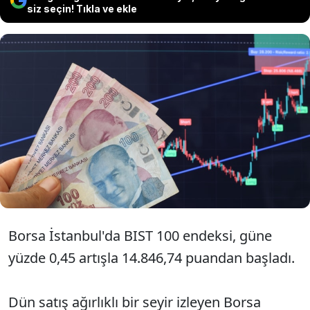
siz seçin! Tıkla ve ekle
Borsa İstanbul BIST 100 endeksi
haftanın üçüncü işlem gününe yüzde
0,45 artışla 14.846,74 puandan
başladı.
Borsa İstanbul'da BIST 100 endeksi, güne
yüzde 0,45 artışla 14.846,74 puandan başladı.
Dün satış ağırlıklı bir seyir izleyen Borsa