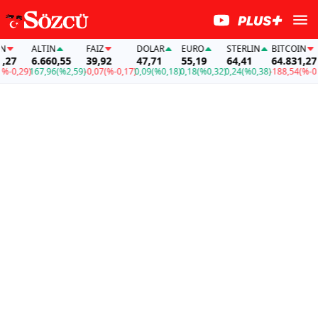
ALTIN
FAİZ
DOLAR
EURO
STERLIN
BITCOIN
27
6.660,55
39,92
47,71
55,19
64,41
64.831,27
-0,29)
167,96
(%2,59)
-0,07
(%-0,17)
0,09
(%0,18)
0,18
(%0,32)
0,24
(%0,38)
-188,54
(%-0,29