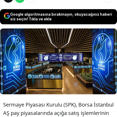
Google algoritmasına bırakmayın, okuyacağınız haberi
siz seçin! Tıkla ve ekle
SPK, Borsa İstanbul pay piyasalarında açığa
satış yasağı ile kredili işlemlerde öz kaynak
oranının esnetilmesine yönelik mevcut
tedbirlerin süresini 26 Mayıs seans sonuna
kadar uzattı.
Sermaye Piyasası Kurulu (SPK), Borsa İstanbul
AŞ pay piyasalarında açığa satış işlemlerinin