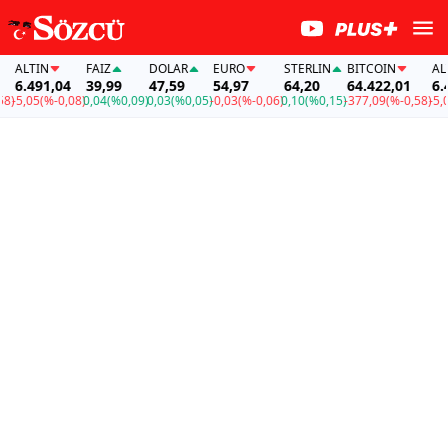
ALTIN
FAİZ
DOLAR
EURO
STERLIN
BITCOIN
ALTI
6.491,04
39,99
47,59
54,97
64,20
64.422,01
6.49
)
-5,05
(%-0,08)
0,04
(%0,09)
0,03
(%0,05)
-0,03
(%-0,06)
0,10
(%0,15)
-377,09
(%-0,58)
-5,05