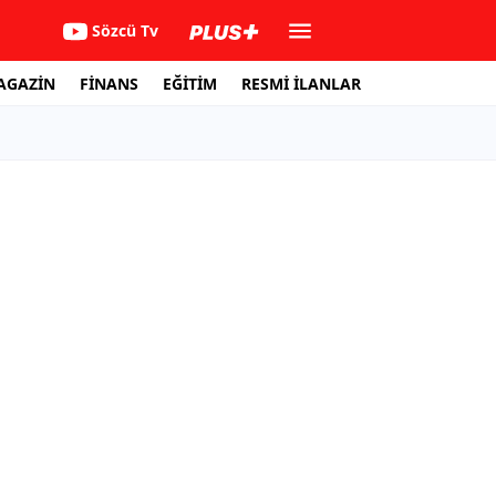
Sözcü Tv
AGAZİN
FİNANS
EĞİTİM
RESMİ İLANLAR