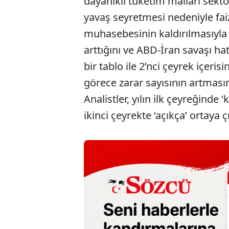
dayanıklı tüketim malları sekt
yavaş seyretmesi nedeniyle fai
muhasebesinin kaldırılmasıyla ş
arttığını ve ABD-İran savaşı ha
bir tablo ile 2’nci çeyrek içeris
görece zarar sayısının artmasın
Analistler, yılın ilk çeyreğinde 
ikinci çeyrekte ‘açıkça’ ortaya 