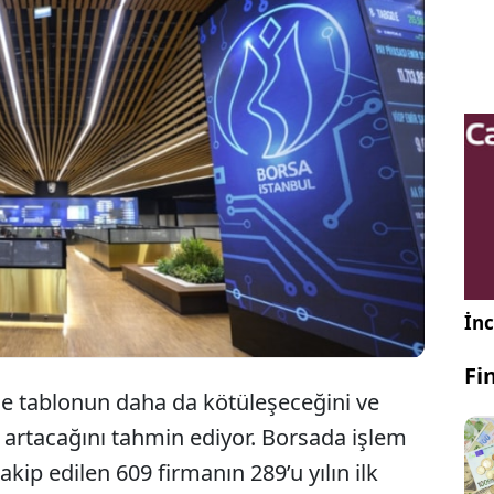
ksek enflasyon, düşmeyen faizler ve Orta
ğu’daki savaş nedeniyle Borsa İstanbul’da her 2
rketten 1’i yılın ilk çeyreğinde zarar etti.
İnc
Fi
inde tablonun daha da kötüleşeceğini ve
e artacağını tahmin ediyor. Borsada işlem
akip edilen 609 firmanın 289’u yılın ilk