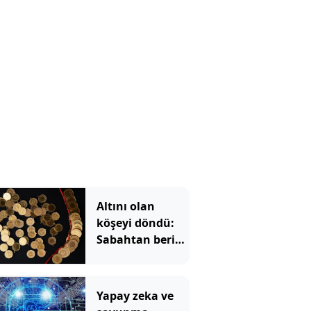
Altını olan
köşeyi döndü:
Sabahtan beri
215 lira
kazandırdı
Yapay zeka ve