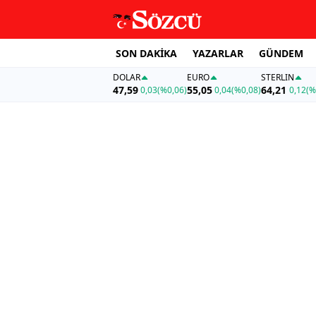
SON DAKİKA
YAZARLAR
GÜNDEM
DOLAR
EURO
STERLIN
47,59
55,05
64,21
0,03
(%0,06)
0,04
(%0,08)
0,12
(%