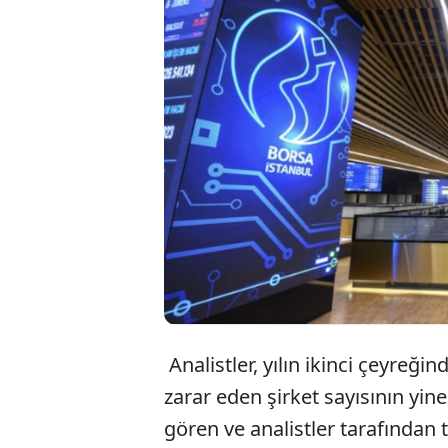
Yü
Do
şi
Analistler, yılın ikinci çeyreğ
zarar eden şirket sayısının yin
gören ve analistler tarafından t