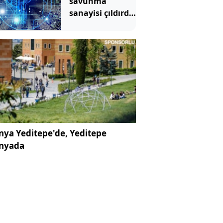
savunma
sanayisi çıldırdı:
Emtiada
temmuz
kazananları
belli oldu
ya Yeditepe'de, Yeditepe
nyada