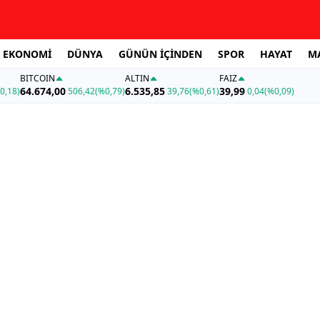
EKONOMİ
DÜNYA
GÜNÜN İÇİNDEN
SPOR
HAYAT
M
BITCOIN
ALTIN
FAİZ
64.674,00
6.535,85
39,99
0,18)
506,42
(%0,79)
39,76
(%0,61)
0,04
(%0,09)