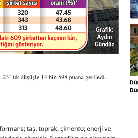
.23’lük düşüşle 14 bin 598 puana geriledi.
Dün
Dü
rformans; taş, toprak, çimento; enerji ve