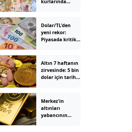
kurlarında
tarihi zirve
Dolar/TL'den
yeni rekor:
Piyasada kritik
48 saatlik
dönemeç
alarmı!
Altın 7 haftanın
zirvesinde: 5 bin
dolar için tarih
verildi
Merkez'in
altınları
yabancının
cebinde