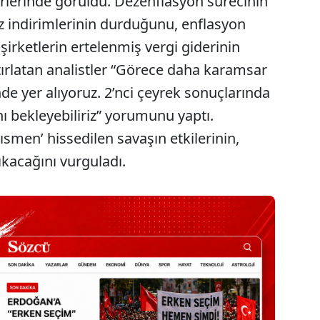
örlerinde görüldü. Dezenflasyon sürecinin
z indirimlerinin durduğunu, enflasyon
irketlerin ertelenmiş vergi giderinin
tırlatan analistler “Görece daha karamsar
inde yer alıyoruz. 2’nci çeyrek sonuçlarında
ı bekleyebiliriz” yorumunu yaptı.
‘kısmen’ hissedilen savaşın etkilerinin,
çıkacağını vurguladı.