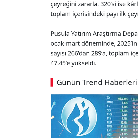
çeyreğini zararla, 320’si ise kâr
toplam içerisindeki payı ilk çey
Pusula Yatırım Araştırma Depa
ocak-mart döneminde, 2025’in 
sayısı 266’dan 289’a, toplam iç
47.45’e yükseldi.
Günün Trend Haberleri