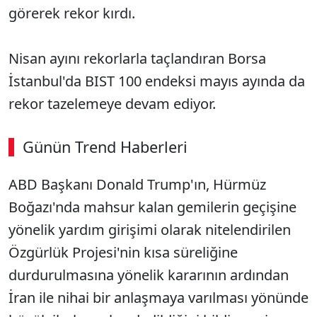
görerek rekor kırdı.
Nisan ayını rekorlarla taçlandıran Borsa
İstanbul'da BIST 100 endeksi mayıs ayında da
rekor tazelemeye devam ediyor.
Günün Trend Haberleri
00:02
/ 09:15
ABD Başkanı Donald Trump'ın, Hürmüz
Sesi Aç
Boğazı'nda mahsur kalan gemilerin geçişine
yönelik yardım girişimi olarak nitelendirilen
Özgürlük Projesi'nin kısa süreliğine
durdurulmasına yönelik kararının ardından
İran ile nihai bir anlaşmaya varılması yönünde