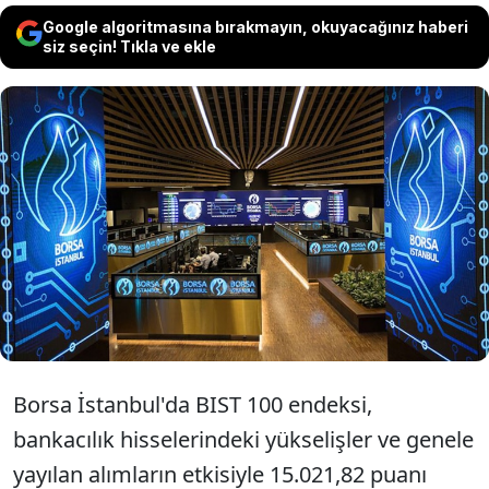
Google algoritmasına bırakmayın, okuyacağınız haberi
siz seçin! Tıkla ve ekle
Bankacılık hisseleri öncülüğünde gelen
güçlü alımlar ve küresel risk iştahındaki
artışla BIST 100 endeksi 15.021,82 puana
çıkarak rekor kırdı.
Borsa İstanbul'da BIST 100 endeksi,
bankacılık hisselerindeki yükselişler ve genele
yayılan alımların etkisiyle 15.021,82 puanı