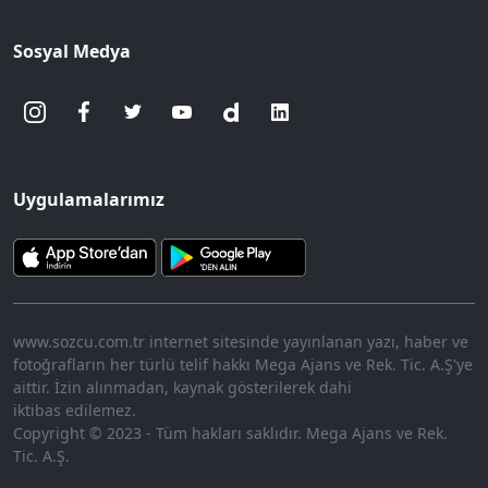
Sosyal Medya
Uygulamalarımız
www.sozcu.com.tr internet sitesinde yayınlanan yazı, haber ve
fotoğrafların her türlü telif hakkı Mega Ajans ve Rek. Tic. A.Ş'ye
aittir. İzin alınmadan, kaynak gösterilerek dahi
iktibas edilemez.
Copyright © 2023 - Tüm hakları saklıdır. Mega Ajans ve Rek.
Tic. A.Ş.