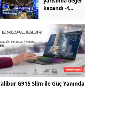
yarısında değer
kazandı -4
Ağustos 2026
alibur G915 Slim ile Güç Yanında