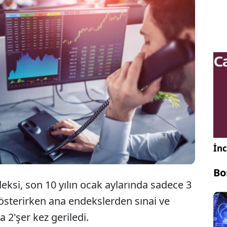
anbul'da BIST 100 endeksi, son 10 yılın ocak
 sadece 3 kez negatif aylık performans gösterirken
slerden sınai ve teknoloji aynı dönemde yalnızca
geriledi.
İnc
Bo
eksi, son 10 yılın ocak aylarında sadece 3
österirken ana endekslerden sınai ve
 2'şer kez geriledi.