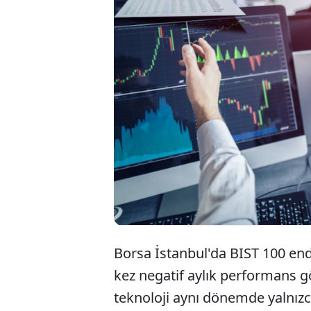
Borsa İst
aylarında
ana endek
2'şer kez 
Borsa İstanbul'da BIST 100 end
kez negatif aylık performans g
teknoloji aynı dönemde yalnızca