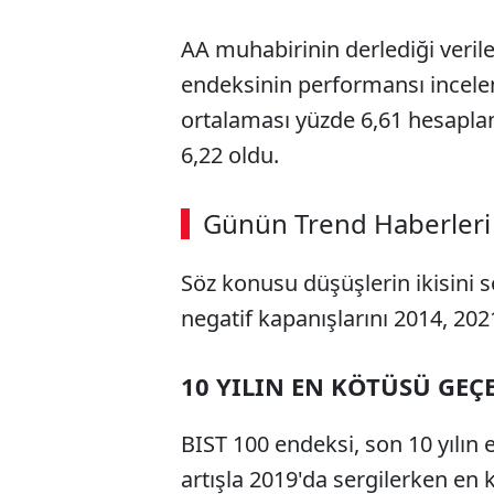
AA muhabirinin derlediği verile
endeksinin performansı incelen
ortalaması yüzde 6,61 hesapla
6,22 oldu.
ABERİ OKU
➜
Günün Trend Haberleri
00:02
/ 08:06
Söz konusu düşüşlerin ikisini s
negatif kapanışlarını 2014, 2021
10 YILIN EN KÖTÜSÜ GEÇ
BIST 100 endeksi, son 10 yılın 
artışla 2019'da sergilerken en 