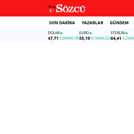
SON DAKİKA
YAZARLAR
GÜNDEM
DOLAR
EURO
STERLIN
47,71
55,19
64,41
0,09
(%0,18)
0,18
(%0,32)
0,24
(%