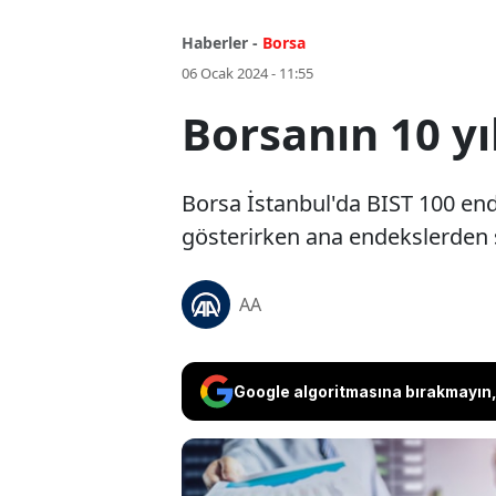
Haberler -
Borsa
06 Ocak 2024 - 11:55
Borsanın 10 yı
Borsa İstanbul'da BIST 100 end
gösterirken ana endekslerden sı
AA
Google algoritmasına bırakmayın, 