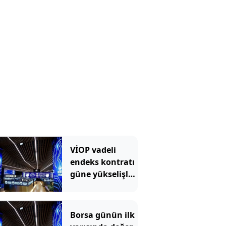
VİOP vadeli
endeks kontratı
güne yükselişle
başladı - 5
Ağustos 2026
Borsa günün ilk