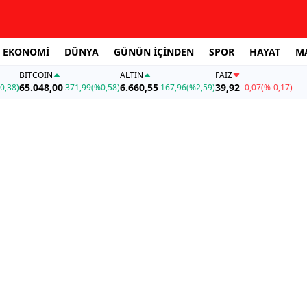
EKONOMİ
DÜNYA
GÜNÜN İÇİNDEN
SPOR
HAYAT
M
BITCOIN
ALTIN
FAİZ
65.048,00
6.660,55
39,92
0,38)
371,99
(%0,58)
167,96
(%2,59)
-0,07
(%-0,17)