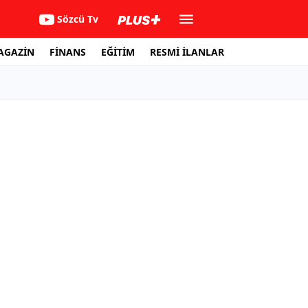
Sözcü Tv
AGAZİN
FİNANS
EĞİTİM
RESMİ İLANLAR