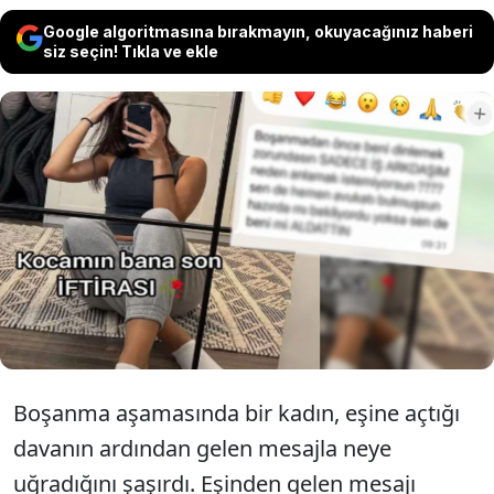
Google algoritmasına bırakmayın, okuyacağınız haberi
siz seçin! Tıkla ve ekle
Sosyal medya kullanıcısı bir kadın,
boşanma aşamasında olduğu eşinin
kendisine gönderdiği mesajla neye
uğradığını şaşırdı.
Boşanma aşamasında bir kadın, eşine açtığı
davanın ardından gelen mesajla neye
uğradığını şaşırdı. Eşinden gelen mesajı