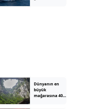
indirecekler
Dünyanın en
büyük
mağarasına 40
katlı gökdelen
sığıyor