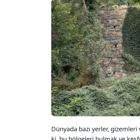
Gizli asker
radyoaktif
gizemli yerl
cezbetmey
Dünyada bazı yerler, gizemleri 
ki, bu bölgeleri bulmak ve ke