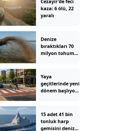
Cezayir'de feci
kaza: 6 ölü, 22
yaralı
Denize
bıraktıkları 70
milyon tohum
imkansızı
başardı
Yaya
geçitlerinde yeni
dönem başlıyor:
Sürücüler
isteseler de hız
yapamayacak
15 adet 41 bin
tonluk harp
gemisini denize