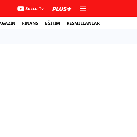
Sözcü Tv
AGAZİN
FİNANS
EĞİTİM
RESMİ İLANLAR