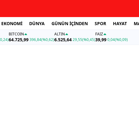
EKONOMİ
DÜNYA
GÜNÜN İÇİNDEN
SPOR
HAYAT
M
BITCOIN
ALTIN
FAİZ
64.725,99
6.525,64
39,99
0,24)
396,84
(%0,62)
29,55
(%0,45)
0,04
(%0,09)