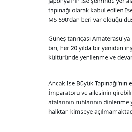
Japonya'nın Ise şehrinde yer a
tapınağı olarak kabul edilen Ise
MS 690'dan beri var olduğu dü
Güneş tanrıçası Amaterasu'ya a
biri, her 20 yılda bir yeniden i
kültüründe yenilenme ve devaml
Ancak Ise Büyük Tapınağı'nın e
İmparatoru ve ailesinin girebil
atalarının ruhlarının dinlenme 
halktan kimseye açılmamaktadı