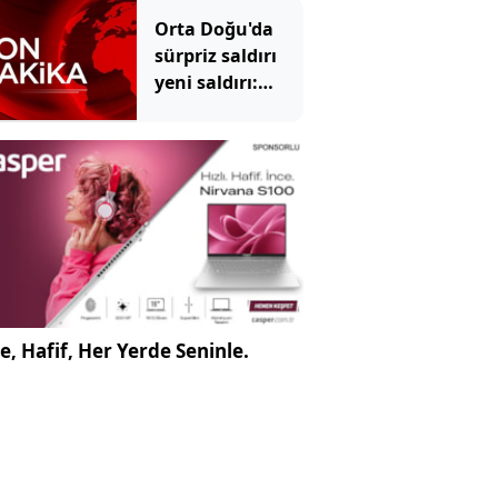
Orta Doğu'da
sürpriz saldırı
yeni saldırı:
40'tan fazla
asker öldü
e, Hafif, Her Yerde Seninle.