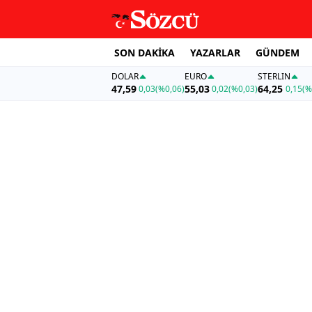
SON DAKİKA
YAZARLAR
GÜNDEM
DOLAR
EURO
STERLIN
47,59
55,03
64,25
0,03
(%0,06)
0,02
(%0,03)
0,15
(%