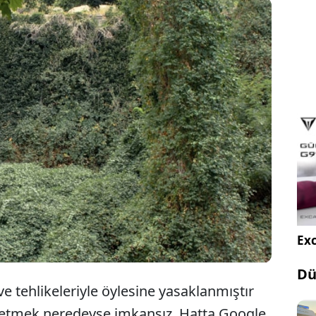
i üslerden terkedilmiş şehirlere, lanetli mezarlardan
 bölgelerdeki tehlikeli sulara kadar dünyanın en
eri barındırdıkları farklı hikayelerle birçok kişiyi
e devam ediyor.
Exc
Dü
ve tehlikeleriyle öylesine yasaklanmıştır
şfetmek neredeyse imkansız. Hatta Google