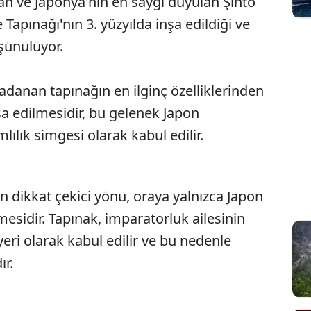
lan ve Japonya'nın en saygı duyulan Şinto
 Tapınağı'nın 3. yüzyılda inşa edildiği ve
şünülüyor.
danan tapınağın en ilginç özelliklerinden
nşa edilmesidir, bu gelenek Japon
ılık simgesi olarak kabul edilir.
n dikkat çekici yönü, oraya yalnızca Japon
mesidir. Tapınak, imparatorluk ailesinin
yeri olarak kabul edilir ve bu nedenle
r.