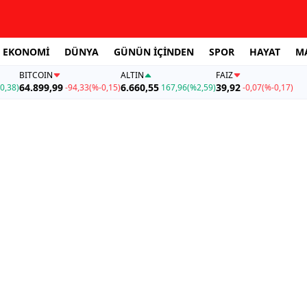
EKONOMİ
DÜNYA
GÜNÜN İÇİNDEN
SPOR
HAYAT
M
BITCOIN
ALTIN
FAİZ
64.899,99
6.660,55
39,92
0,38)
-94,33
(%-0,15)
167,96
(%2,59)
-0,07
(%-0,17)