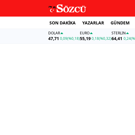
SON DAKİKA
YAZARLAR
GÜNDEM
DOLAR
EURO
STERLIN
47,71
55,19
64,41
0,09
(%0,18)
0,18
(%0,32)
0,24
(%