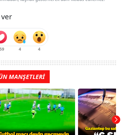
 ver
ÜN MANŞETLERİ