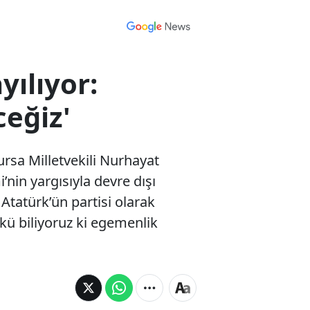
ılıyor:
eğiz'
ursa Milletvekili Nurhayat
in yargısıyla devre dışı
 Atatürk’ün partisi olarak
ü biliyoruz ki egemenlik