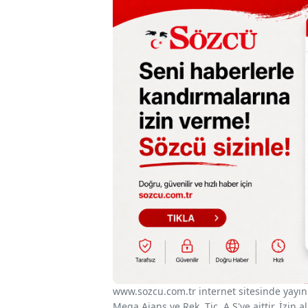
www.sozcu.com.tr internet sitesinde yayınla
Mega Ajans ve Rek. Tic. A.Ş'ye aittir. İzin