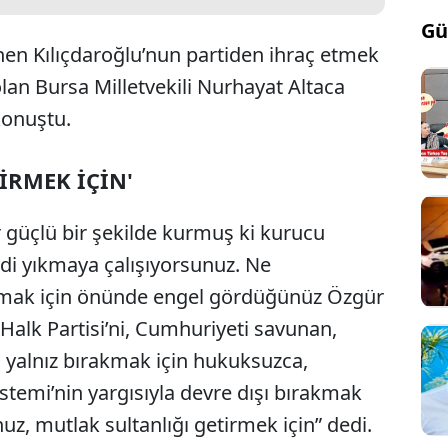
Gü
n Kılıçdaroğlu’nun partiden ihraç etmek
 olan Bursa Milletvekili Nurhayat Altaca
konuştu.
İRMEK İÇİN'
 güçlü bir şekilde kurmuş ki kurucu
mdi yıkmaya çalışıyorsunuz. Ne
kmak için önünde engel gördüğünüz Özgür
Halk Partisi’ni, Cumhuriyeti savunan,
 yalnız bırakmak için hukuksuzca,
emi’nin yargısıyla devre dışı bırakmak
uz, mutlak sultanlığı getirmek için” dedi.