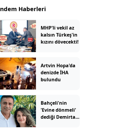
ndem Haberleri
MHP'li vekil az
kalsın Türkeş'in
kızını dövecekti!
Artvin Hopa'da
denizde İHA
bulundu
Bahçeli'nin
'Evine dönmeli'
dediği Demirtaş
için Erdoğan'ın