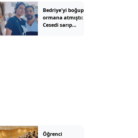
yardımcısından
şaşırtan sözler
Bedriye'yi boğup
ormana atmıştı:
Cesedi sarıp
kayınvalidesiyle
bir saat sohbet
etmiş
Öğrenci