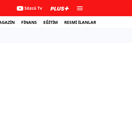
Sözcü Tv
AGAZİN
FİNANS
EĞİTİM
RESMİ İLANLAR