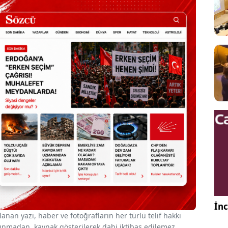
İnc
nan yazı, haber ve fotoğrafların her türlü telif hakkı
 alınmadan, kaynak gösterilerek dahi iktibas edilemez.