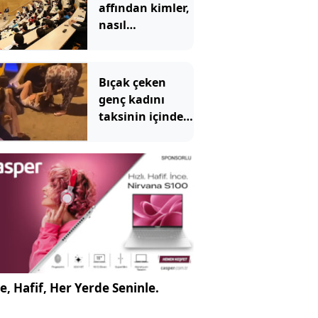
affından kimler,
nasıl
yararlanabilecek?
İşte detaylar
Bıçak çeken
genç kadını
taksinin içinde
dövüp, yerde
sürüklediler
e, Hafif, Her Yerde Seninle.