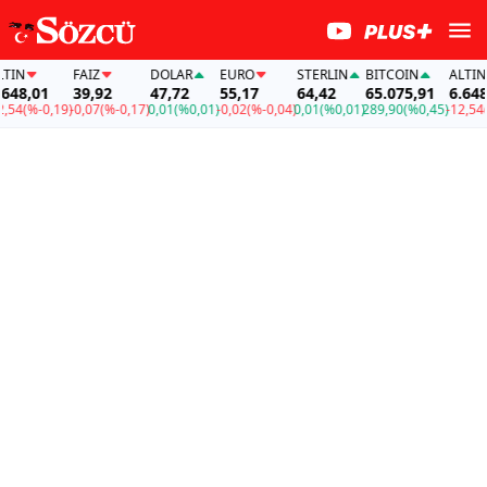
N
FAİZ
DOLAR
EURO
STERLIN
BITCOIN
ALTIN
8,01
39,92
47,72
55,17
64,42
65.075,91
6.648,0
4
(%-0,19)
-0,07
(%-0,17)
0,01
(%0,01)
-0,02
(%-0,04)
0,01
(%0,01)
289,90
(%0,45)
-12,54
(%-