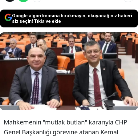
Google algoritmasına bırakmayın, okuyacağınız haberi
siz seçin! Tıkla ve ekle
‘Mutlak butlan’ kararıyla CHP'de genel başkanlık
görevine geri dönen Kemal Kılıçdaroğlu'nun
yeni MYK'sında görevli eski Kocaeli Milletvekili
Tahsin Tarhan'ın, CHP lideri Özgür Özel'in
kazandığı 38. Olağan Kurultay sonrası Özel için
övgüler dizdiği ortaya çıktı.
Mahkemenin "mutlak butlan" kararıyla CHP
Genel Başkanlığı görevine atanan Kemal