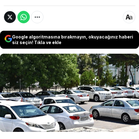
Google algoritmasına bırakmayın, okuyacağınız haberi
siz seçin! Tıkla ve ekle
Türkmenistan'da dönemin Cumhurbaşkanı
tarafından istek üzerine renkli araçların trafiğe
çıkması yasaklanmıştı. Özellikle başkentin
beyaz yapılarına uygun gözükmesi için alınan
karar tüm dünyada şaşkınlık yaratmaya devam
ediyor.