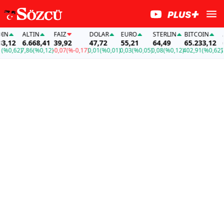
N
ALTIN
FAİZ
DOLAR
EURO
STERLIN
BITCOIN
AL
,12
6.668,41
39,92
47,72
55,21
64,49
65.233,12
6.
0,62)
7,86
(%0,12)
-0,07
(%-0,17)
0,01
(%0,01)
0,03
(%0,05)
0,08
(%0,12)
402,91
(%0,62)
7,8