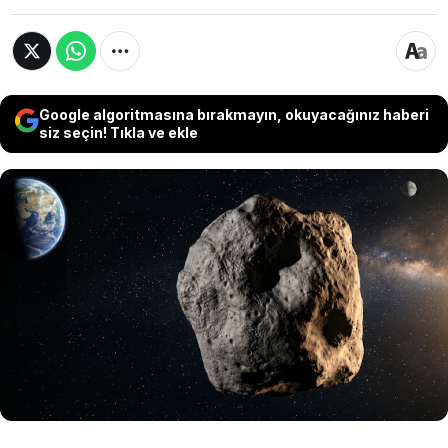
Google algoritmasına bırakmayın, okuyacağınız haberi
siz seçin! Tıkla ve ekle
European Space Agency ve NASA verilerine göre,
yaklaşık iki otobüs büyüklüğündeki 2026JH2 adlı
asteroit bugün Dünya’nın yaklaşık 91 bin
kilometre yakınından geçecek. Uzmanlar, gök
cisminin herhangi bir çarpma riski taşımadığını
ancak gelecekteki rotasının yakından takip
edileceğini belirtiyor.