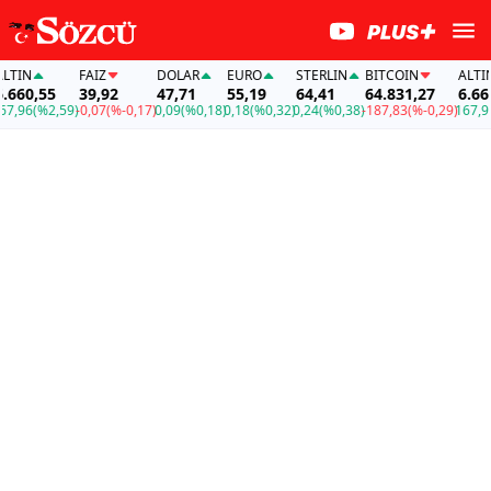
IN
FAİZ
DOLAR
EURO
STERLIN
BITCOIN
ALTIN
60,55
39,92
47,71
55,19
64,41
64.831,27
6.660,
,96
(%2,59)
-0,07
(%-0,17)
0,09
(%0,18)
0,18
(%0,32)
0,24
(%0,38)
-187,83
(%-0,29)
167,96
(%