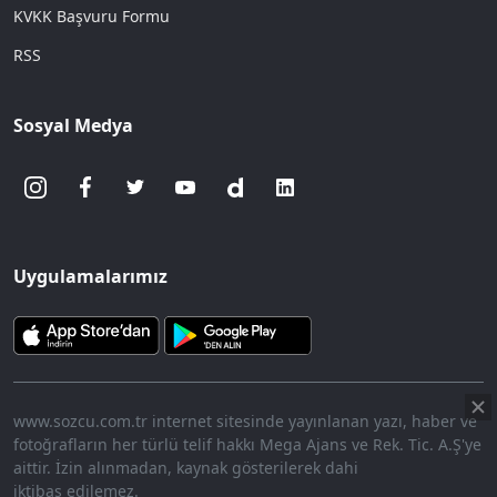
KVKK Başvuru Formu
RSS
Sosyal Medya
Uygulamalarımız
www.sozcu.com.tr internet sitesinde yayınlanan yazı, haber ve
fotoğrafların her türlü telif hakkı Mega Ajans ve Rek. Tic. A.Ş'ye
aittir. İzin alınmadan, kaynak gösterilerek dahi
iktibas edilemez.