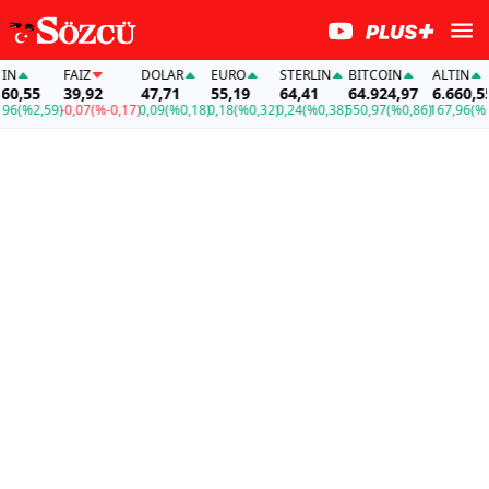
FAİZ
DOLAR
EURO
STERLIN
BITCOIN
ALTIN
,55
39,92
47,71
55,19
64,41
64.924,97
6.660,55
(%2,59)
-0,07
(%-0,17)
0,09
(%0,18)
0,18
(%0,32)
0,24
(%0,38)
550,97
(%0,86)
167,96
(%2,5